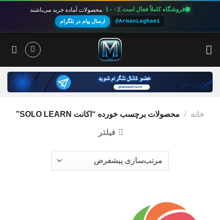
۱۰۰٪
فروشگاه کاملاً فعال است
محصولات آماده خرید می‌باشند
@ArmanLaghaei
ارسال پیام در تلگرام
Ski
t
conten
خانه
/
محصولات برچسب خورده “اکانت SOLO LEARN”
فیلتر