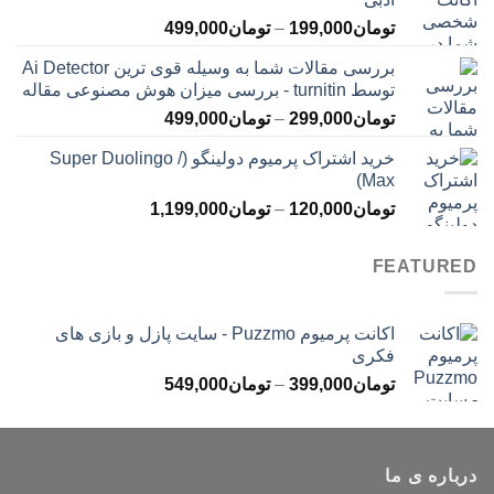
تا
محدوده
تومان
199,000
–
تومان
499,000
تومان399,000
قیمت:
بررسی مقالات شما به وسیله قوی ترین Ai Detector
تومان199,000
توسط turnitin - بررسی میزان هوش مصنوعی مقاله
تا
محدوده
تومان
299,000
–
تومان
499,000
تومان499,000
قیمت:
خرید اشتراک پرمیوم دولینگو (Super Duolingo /
تومان299,000
Max)
تا
محدوده
تومان
120,000
–
تومان
1,199,000
تومان499,000
قیمت:
تومان120,000
FEATURED
تا
تومان1,199,000
اکانت پرمیوم Puzzmo - سایت پازل و بازی های
فکری
محدوده
تومان
399,000
–
تومان
549,000
قیمت:
تومان399,000
تا
درباره ی ما
تومان549,000