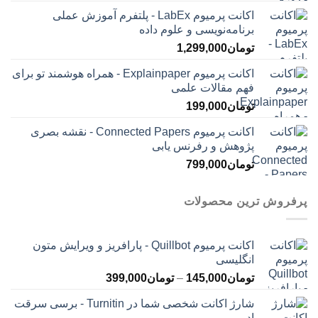
اکانت پرمیوم LabEx - پلتفرم آموزش عملی
برنامه‌نویسی و علوم داده
تومان
1,299,000
اکانت پرمیوم Explainpaper - همراه هوشمند تو برای
فهم مقالات علمی
تومان
199,000
اکانت پرمیوم Connected Papers - نقشه بصری
پژوهش و رفرنس یابی
تومان
799,000
پرفروش ترین محصولات
اکانت پرمیوم Quillbot - پارافریز و ویرایش متون
انگلیسی
محدوده
تومان
145,000
–
تومان
399,000
قیمت:
شارژ اکانت شخصی شما در Turnitin - برسی سرقت
تومان145,000
ادبی