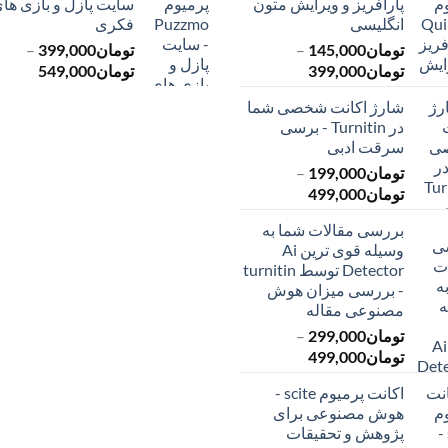
پارافریز و ویرایش متون
سایت پازل و بازی ها
انگلیسی
فکری
تومان
145,000
–
تومان
399,000
–
محدوده
محدود
تومان
399,000
تومان
549,000
قیمت:
قیمت:
شارژ اکانت شخصی شما
تومان145,000
ت
در Turnitin - برسی
تا
تا
سرقت ادبی
تومان399,000
تومان549,000
تومان
199,000
–
محدوده
تومان
499,000
قیمت:
بررسی مقالات شما به
تومان199,000
وسیله قوی ترین Ai
تا
Detector توسط turnitin
تومان499,000
- بررسی میزان هوش
مصنوعی مقاله
تومان
299,000
–
محدوده
تومان
499,000
قیمت:
اکانت پرمیوم scite -
تومان299,000
هوش مصنوعی برای
تا
پژوهش و تحقیقات
تومان499,000