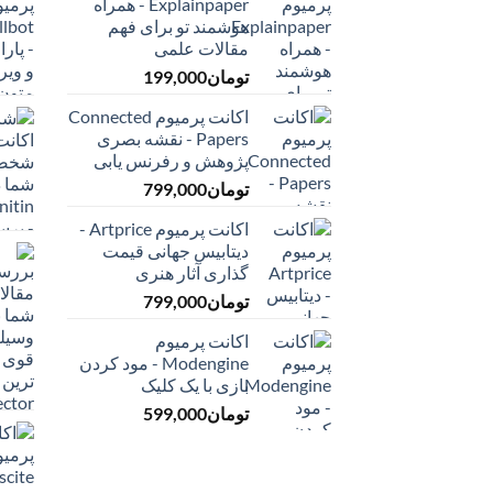
Explainpaper - همراه
هوشمند تو برای فهم
مقالات علمی
تومان
199,000
اکانت پرمیوم Connected
Papers - نقشه بصری
پژوهش و رفرنس یابی
تومان
799,000
اکانت پرمیوم Artprice -
دیتابیس جهانی قیمت
‌گذاری آثار هنری
تومان
799,000
اکانت پرمیوم
Modengine - مود کردن
بازی با یک کلیک
تومان
599,000