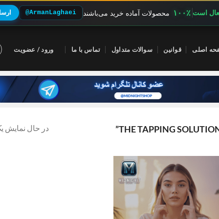
۱۰۰٪
فعال است
@ArmanLaghaei
ارسال
محصولات آماده خرید می‌باشند
حه اصلی
قوانین
سوالات متداول
تماس با ما
ورود / عضویت
در حال نمایش یک