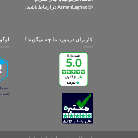
@ArmanLaghaei در ارتباط باشید.
کاربران درمورد ما چه میگویند؟
لوگو 
فروشگاه
تماس با ما
سوالات متداول