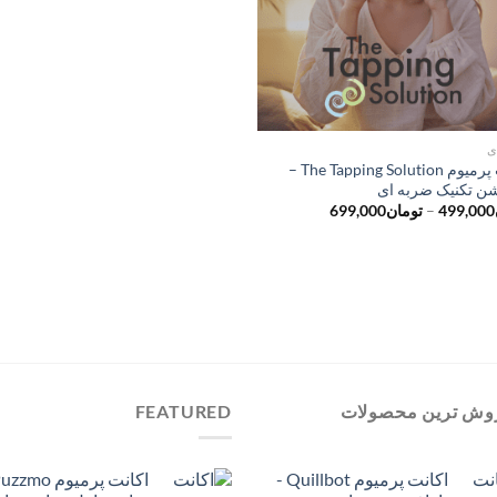
ی
اکانت پرمیوم The Tapping Solution –
شن تکنیک ضربه‌ ای
محدوده
499,000
–
تومان
699,000
قیمت:
تومان499,000
تا
تومان699,000
وش ترین محصولات
FEATURED
اکانت پرمیوم Quillbot -