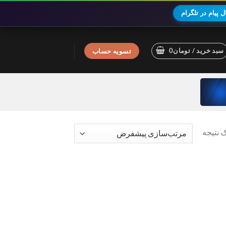
 پیام در تلگرام
سبد خرید /
تومان
0
تسویه حساب
 نتیجه