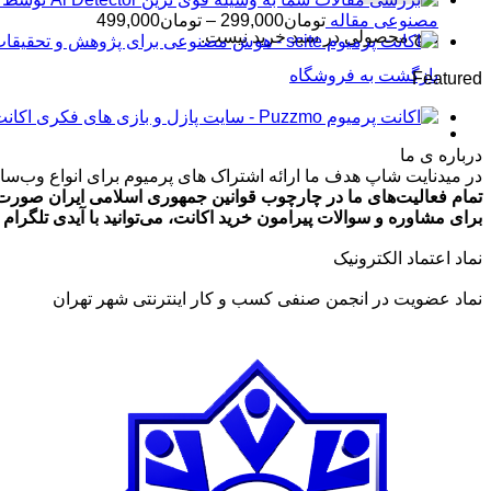
محدوده
مصنوعی مقاله
تومان
299,000
–
تومان
499,000
هیچ محصولی در سبد خرید نیست.
قیمت:
تومان99,000
بازگشت به فروشگاه
Featured
تا
تومان499,000
اکانت پرمیوم zmo
درباره ی ما
در میدنایت شاپ هدف ما ارائه اشتراک های پرمیوم برای انواع وب‌سایت
تمام فعالیت‌های ما در چارچوب قوانین جمهوری اسلامی ایران صورت 
برای مشاوره و سوالات پیرامون خرید اکانت، می‌توانید با آیدی تلگرام @ArmanLaghaei در ارتباط باش
نماد اعتماد الکترونیک
نماد عضویت در انجمن صنفی کسب و کار اینترنتی شهر تهران