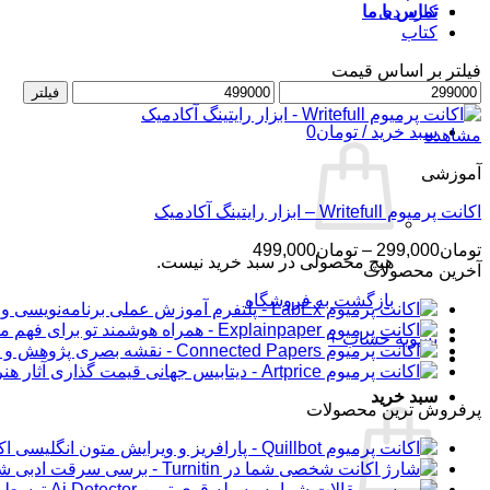
کاربردی
تماس با ما
کتاب
فیلتر بر اساس قیمت
حداقل
ورود / عضویت
حداکثر
فیلتر
قیمت
قیمت
سبد خرید /
تومان
0
مشاهده
آموزشی
اکانت پرمیوم Writefull – ابزار رایتینگ آکادمیک
محدوده
تومان
299,000
–
تومان
499,000
هیچ محصولی در سبد خرید نیست.
قیمت:
آخرین محصولات
تومان299,000
بازگشت به فروشگاه
تا
تومان499,000
تسویه حساب
+
سبد خرید
پرفروش ترین محصولات
اکانت 
شار