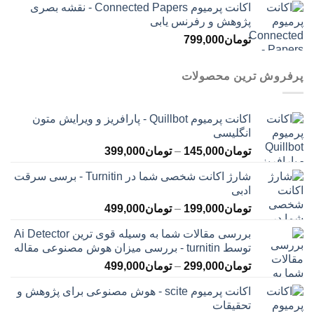
اکانت پرمیوم Connected Papers - نقشه بصری
پژوهش و رفرنس یابی
تومان
799,000
پرفروش ترین محصولات
اکانت پرمیوم Quillbot - پارافریز و ویرایش متون
انگلیسی
محدوده
تومان
145,000
–
تومان
399,000
قیمت:
شارژ اکانت شخصی شما در Turnitin - برسی سرقت
تومان145,000
ادبی
تا
محدوده
تومان
199,000
–
تومان
499,000
تومان399,000
قیمت:
بررسی مقالات شما به وسیله قوی ترین Ai Detector
تومان199,000
توسط turnitin - بررسی میزان هوش مصنوعی مقاله
تا
محدوده
تومان
299,000
–
تومان
499,000
تومان499,000
قیمت:
اکانت پرمیوم scite - هوش مصنوعی برای پژوهش و
تومان299,000
تحقیقات
تا