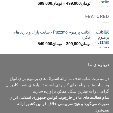
محدوده
تومان
499,000
–
تومان
699,000
تومان499,000
قیمت:
تومان499,000
FEATURED
تا
تومان699,000
اکانت پرمیوم Puzzmo - سایت پازل و بازی های
فکری
محدوده
تومان
399,000
–
تومان
549,000
قیمت:
تومان399,000
تا
درباره ی ما
تومان549,000
در میدنایت شاپ هدف ما ارائه اشتراک های پرمیوم برای انواع
وب‌سایت‌ها و برنامه‌های کاربردی است، تا نیازهای شما، کاربران
گرامی، را به بهترین شکل ممکن برآورده سازیم.
تمام فعالیت‌های ما در چارچوب قوانین جمهوری اسلامی ایران
صورت می‌گیرد و هیچ سرویسی خلاف قوانین کشور ارائه
نمی‌شود.