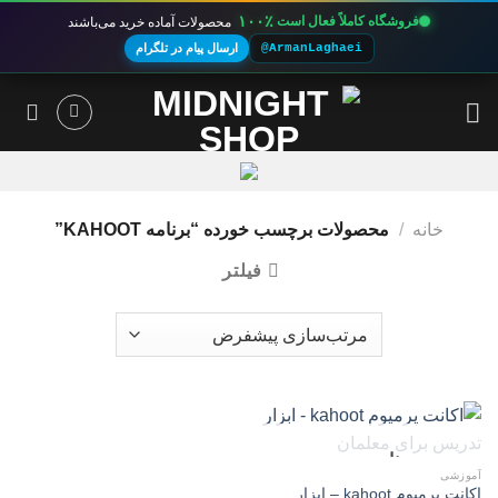
۱۰۰٪
فروشگاه کاملاً فعال است
محصولات آماده خرید می‌باشند
@ArmanLaghaei
ارسال پیام در تلگرام
Ski
t
conten
خانه
/
محصولات برچسب خورده “برنامه KAHOOT”
فیلتر
ناموجود
آموزشی
اکانت پرمیوم kahoot – ابزار