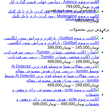
اکانت پرمیوم Artprice - دیتابیس جهانی قیمت ‌گذاری آثار
هنری
تومان
799,000
هیچ محصولی در سبد خرید نیست.
اکانت پرمیوم Modengine - مود کردن بازی با یک کلیک
بازگشت به فروشگاه
تومان
599,000
پرفروش ترین محصولات
اکانت پرمیوم Quillbot - پارافریز و ویرایش متون انگلیسی
محدوده
تومان
145,000
–
تومان
399,000
قیمت:
تومان145,000
شارژ اکانت شخصی شما در Turnitin - برسی سرقت ادبی
تا
محدوده
تومان
199,000
–
تومان
499,000
تومان399,000
قیمت:
تومان199,000
تا
بررسی مقالات شما به وسیله قوی ترین Ai Detector توسط
تومان499,000
turnitin - بررسی میزان هوش مصنوعی مقاله
محدوده
تومان
299,000
–
تومان
499,000
قیمت:
تومان299,000
تا
اکانت پرمیوم scite - هوش مصنوعی برای پژوهش و
تومان499,000
محدوده
تحقیقات
تومان
499,000
–
تومان
699,000
قیمت: