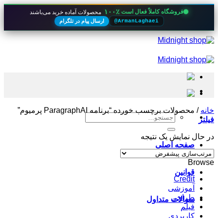
۱۰۰٪
فروشگاه کاملاً فعال است
محصولات آماده خرید می‌باشند
ارسال پیام در تلگرام
@ArmanLaghaei
Skip
to
content
خانه
/
محصولات برچسب خورده “برنامه ParagraphAI پرمیوم”
جستجو
فیلتر
برای:
در حال نمایش یک نتیجه
صفحه اصلی
Browse
قوانین
Credit
آموزشی
طراحی
سوالات متداول
فیلم
کاربردی