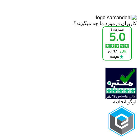
کاربران درمورد ما چه میگویند؟
لوگو اتحادیه