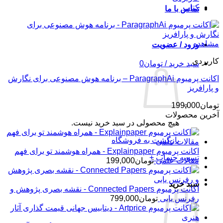
کتاب
تماس با ما
مشاهده
ورود / عضویت
کاربردی
سبد خرید /
تومان
0
اکانت پرمیوم ParagraphAi – برنامه هوش مصنوعی برای نگارش
و پارافریز
تومان
199,000
آخرین محصولات
هیچ محصولی در سبد خرید نیست.
بازگشت به فروشگاه
اکانت پرمیوم Explainpaper - همراه هوشمند تو برای فهم
تسویه حساب
+
مقالات علمی
تومان
199,000
سبد خرید
اکانت پرمیوم Connected Papers - نقشه بصری پژوهش و
رفرنس یابی
تومان
799,000