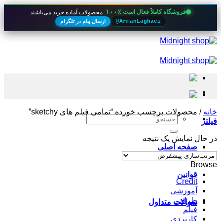
۱۰۰٪
فروشگاه کاملاً فعال است
محصولات آماده خرید می‌باشند
ارسال پیام در تلگرام
@ArmanLaghaei
Skip
to
content
خانه
/
محصولات برچسب خورده “تمامی فیلم های sketchy”
جستجو
فیلتر
برای:
در حال نمایش یک نتیجه
صفحه اصلی
Browse
قوانین
Credit
آموزشی
طراحی
سوالات متداول
فیلم
کاربردی