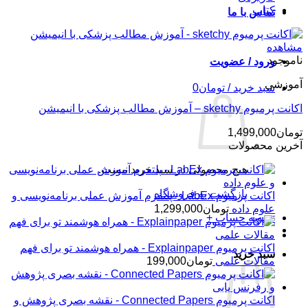
کتاب
تماس با ما
مشاهده
ناموجود
ورود / عضویت
آموزشی
سبد خرید /
تومان
0
اکانت پرمیوم sketchy – آموزش مطالب پزشکی با انیمیشن
تومان
1,499,000
آخرین محصولات
هیچ محصولی در سبد خرید نیست.
بازگشت به فروشگاه
اکانت پرمیوم LabEx - پلتفرم آموزش عملی برنامه‌نویسی و
علوم داده
تومان
1,299,000
تسویه حساب
+
اکانت پرمیوم Explainpaper - همراه هوشمند تو برای فهم
سبد خرید
مقالات علمی
تومان
199,000
اکانت پرمیوم Connected Papers - نقشه بصری پژوهش و