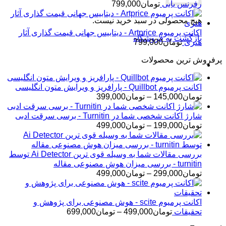
رفرنس یابی
تومان
799,000
هیچ محصولی در سبد خرید نیست.
اکانت پرمیوم Artprice - دیتابیس جهانی قیمت ‌گذاری آثار
بازگشت به فروشگاه
هنری
تومان
799,000
پرفروش ترین محصولات
اکانت پرمیوم Quillbot - پارافریز و ویرایش متون انگلیسی
محدوده
تومان
145,000
–
تومان
399,000
قیمت:
تومان145,000
شارژ اکانت شخصی شما در Turnitin - برسی سرقت ادبی
تا
محدوده
تومان
199,000
–
تومان
499,000
تومان399,000
قیمت:
تومان199,000
تا
بررسی مقالات شما به وسیله قوی ترین Ai Detector توسط
تومان499,000
turnitin - بررسی میزان هوش مصنوعی مقاله
محدوده
تومان
299,000
–
تومان
499,000
قیمت:
تومان299,000
تا
اکانت پرمیوم scite - هوش مصنوعی برای پژوهش و
تومان499,000
محدوده
تحقیقات
تومان
499,000
–
تومان
699,000
قیمت: