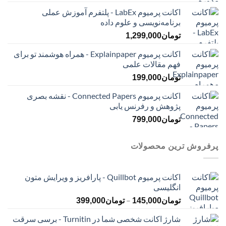
اکانت پرمیوم LabEx - پلتفرم آموزش عملی
برنامه‌نویسی و علوم داده
تومان
1,299,000
اکانت پرمیوم Explainpaper - همراه هوشمند تو برای
فهم مقالات علمی
تومان
199,000
اکانت پرمیوم Connected Papers - نقشه بصری
پژوهش و رفرنس یابی
تومان
799,000
پرفروش ترین محصولات
اکانت پرمیوم Quillbot - پارافریز و ویرایش متون
انگلیسی
محدوده
–
تومان
145,000
تومان
399,000
قیمت:
شارژ اکانت شخصی شما در Turnitin - برسی سرقت
تومان145,000