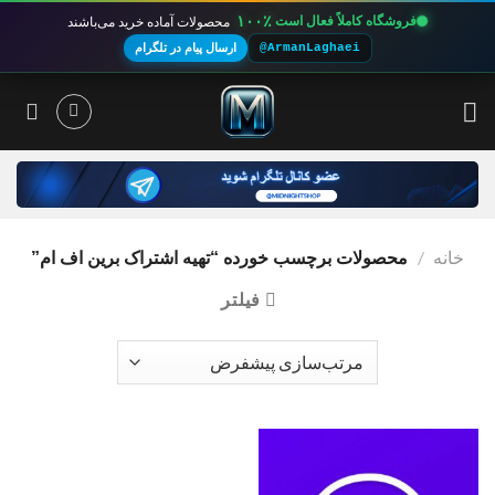
۱۰۰٪
فروشگاه کاملاً فعال است
محصولات آماده خرید می‌باشند
@ArmanLaghaei
ارسال پیام در تلگرام
Ski
t
conten
خانه
/
محصولات برچسب خورده “تهیه اشتراک برین اف ام”
فیلتر