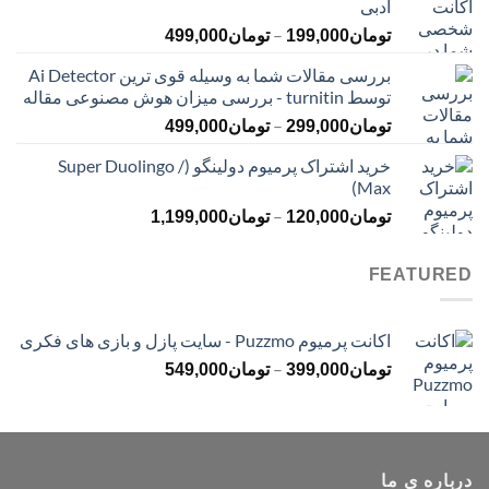
ادبی
تا
محدوده
–
تومان399,000
تومان
199,000
تومان
499,000
قیمت:
بررسی مقالات شما به وسیله قوی ترین Ai Detector
تومان199,000
توسط turnitin - بررسی میزان هوش مصنوعی مقاله
تا
محدوده
–
تومان499,000
تومان
299,000
تومان
499,000
قیمت:
خرید اشتراک پرمیوم دولینگو (Super Duolingo /
تومان299,000
Max)
تا
محدوده
–
تومان499,000
تومان
120,000
تومان
1,199,000
قیمت:
تومان120,000
FEATURED
تا
تومان1,199,000
اکانت پرمیوم Puzzmo - سایت پازل و بازی های فکری
محدوده
–
تومان
399,000
تومان
549,000
قیمت:
تومان399,000
تا
تومان549,000
درباره ی ما