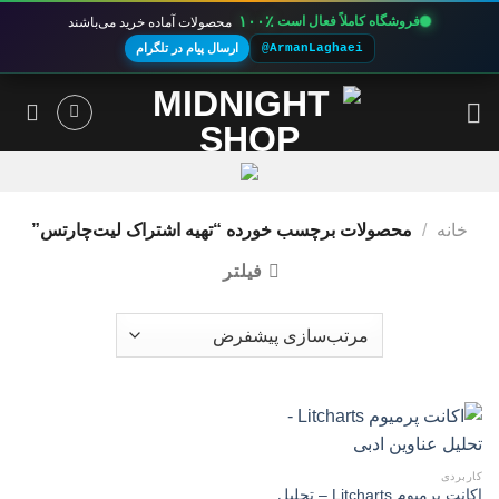
۱۰۰٪
فروشگاه کاملاً فعال است
محصولات آماده خرید می‌باشند
@ArmanLaghaei
ارسال پیام در تلگرام
Ski
t
conten
خانه
/
محصولات برچسب خورده “تهیه اشتراک لیت‌چارتس”
فیلتر
کاربردی
اکانت پرمیوم Litcharts – تحلیل