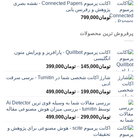
اکانت پرمیوم Connected Papers - نقشه بصری
پژوهش و رفرنس یابی
تومان
799,000
پرفروش ترین محصولات
اکانت پرمیوم Quillbot - پارافریز و ویرایش متون
انگلیسی
محدوده
تومان
145,000
–
تومان
399,000
قیمت:
شارژ اکانت شخصی شما در Turnitin - برسی سرقت
تومان145,000
ادبی
تا
محدوده
تومان
199,000
–
تومان
499,000
تومان399,000
قیمت:
بررسی مقالات شما به وسیله قوی ترین Ai Detector
تومان199,000
توسط turnitin - بررسی میزان هوش مصنوعی مقاله
تا
محدوده
تومان
299,000
–
تومان
499,000
تومان499,000
قیمت:
اکانت پرمیوم scite - هوش مصنوعی برای پژوهش و
تومان299,000
تحقیقات
تا