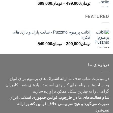
محدوده
تومان
499,000
–
تومان
699,000
تومان499,000
قیمت:
تومان499,000
FEATURED
تا
تومان699,000
اکانت پرمیوم Puzzmo - سایت پازل و بازی های
فکری
محدوده
تومان
399,000
–
تومان
549,000
قیمت:
تومان399,000
تا
درباره ی ما
تومان549,000
در میدنایت شاپ هدف ما ارائه اشتراک های پرمیوم برای انواع
وب‌سایت‌ها و برنامه‌های کاربردی است، تا نیازهای شما، کاربران
گرامی، را به بهترین شکل ممکن برآورده سازیم.
تمام فعالیت‌های ما در چارچوب قوانین جمهوری اسلامی ایران
صورت می‌گیرد و هیچ سرویسی خلاف قوانین کشور ارائه
نمی‌شود.