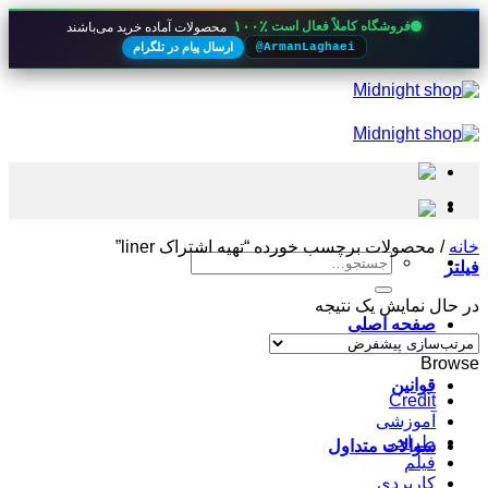
۱۰۰٪
فروشگاه کاملاً فعال است
محصولات آماده خرید می‌باشند
ارسال پیام در تلگرام
@ArmanLaghaei
Skip
to
content
خانه
/
محصولات برچسب خورده “تهیه اشتراک liner”
جستجو
فیلتر
برای:
در حال نمایش یک نتیجه
صفحه اصلی
Browse
قوانین
Credit
آموزشی
طراحی
سوالات متداول
فیلم
کاربردی