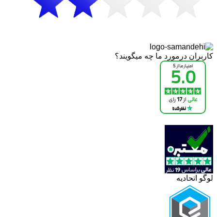
کاربران درمورد ما چه میگویند؟
لوگو اتحادیه