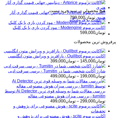
هیچ محصولی در سبد خرید نیست.
اکانت پرمیوم Artprice - دیتابیس جهانی قیمت ‌گذاری آثار
هنری
تومان
799,000
بازگشت به فروشگاه
اکانت پرمیوم Modengine - مود کردن بازی با یک کلیک
تومان
599,000
پرفروش ترین محصولات
اکانت پرمیوم Quillbot - پارافریز و ویرایش متون انگلیسی
محدوده
تومان
145,000
–
تومان
399,000
قیمت:
تومان145,000
شارژ اکانت شخصی شما در Turnitin - برسی سرقت ادبی
تا
محدوده
تومان
199,000
–
تومان
499,000
تومان399,000
قیمت:
تومان199,000
تا
بررسی مقالات شما به وسیله قوی ترین Ai Detector توسط
تومان499,000
turnitin - بررسی میزان هوش مصنوعی مقاله
محدوده
تومان
299,000
–
تومان
499,000
قیمت:
تومان299,000
تا
اکانت پرمیوم scite - هوش مصنوعی برای پژوهش و