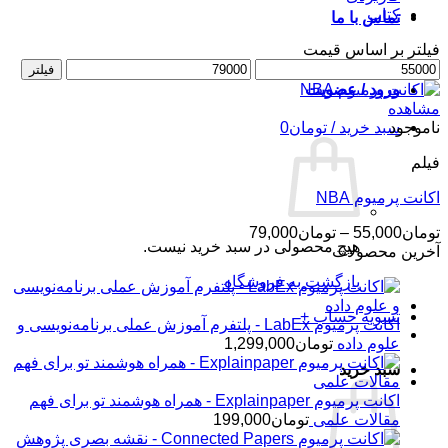
کتاب
تماس با ما
فیلتر بر اساس قیمت
حداقل
حداکثر
فیلتر
قیمت
قیمت
ورود / عضویت
مشاهده
ناموجود
سبد خرید /
تومان
0
فیلم
اکانت پرمیوم NBA
محدوده
تومان
55,000
–
تومان
79,000
هیچ محصولی در سبد خرید نیست.
قیمت:
آخرین محصولات
تومان55,000
بازگشت به فروشگاه
تا
تومان79,000
تسویه حساب
+
اکانت پرمیوم LabEx - پلتفرم آموزش عملی برنامه‌نویسی و
علوم داده
تومان
1,299,000
سبد خرید
اکانت پرمیوم Explainpaper - همراه هوشمند تو برای فهم
مقالات علمی
تومان
199,000