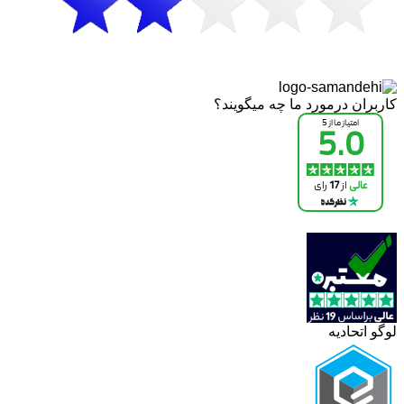
کاربران درمورد ما چه میگویند؟
لوگو اتحادیه