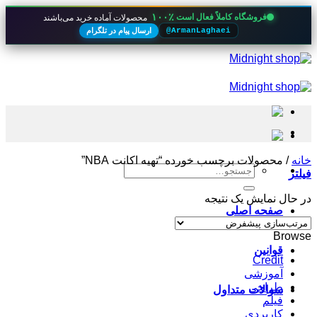
۱۰۰٪
فروشگاه کاملاً فعال است
محصولات آماده خرید می‌باشند
ارسال پیام در تلگرام
@ArmanLaghaei
Skip
to
content
خانه
/
محصولات برچسب خورده “تهیه اکانت NBA”
جستجو
فیلتر
برای:
در حال نمایش یک نتیجه
صفحه اصلی
Browse
قوانین
Credit
آموزشی
طراحی
سوالات متداول
فیلم
کاربردی