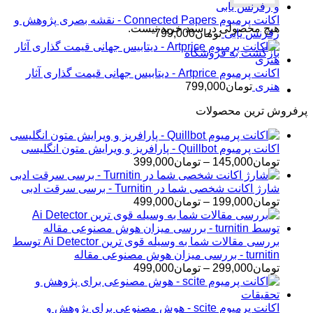
اکانت پرمیوم Connected Papers - نقشه بصری پژوهش و
هیچ محصولی در سبد خرید نیست.
رفرنس یابی
تومان
799,000
بازگشت به فروشگاه
اکانت پرمیوم Artprice - دیتابیس جهانی قیمت ‌گذاری آثار
هنری
تومان
799,000
پرفروش ترین محصولات
اکانت پرمیوم Quillbot - پارافریز و ویرایش متون انگلیسی
محدوده
تومان
145,000
–
تومان
399,000
قیمت:
تومان145,000
شارژ اکانت شخصی شما در Turnitin - برسی سرقت ادبی
تا
محدوده
تومان
199,000
–
تومان
499,000
تومان399,000
قیمت:
تومان199,000
تا
بررسی مقالات شما به وسیله قوی ترین Ai Detector توسط
تومان499,000
turnitin - بررسی میزان هوش مصنوعی مقاله
محدوده
تومان
299,000
–
تومان
499,000
قیمت:
تومان299,000
تا
اکانت پرمیوم scite - هوش مصنوعی برای پژوهش و