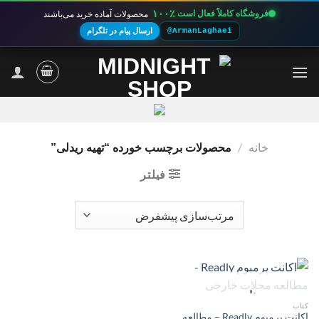
۱۰۰٪
فروشگاه کاملاً فعال است
محصولات آماده خرید می‌باشند
@ArmanLaghaei
ارسال پیام در تلگرام
Ski
t
conten
خانه
/
محصولات برچسب خورده “تهیه ریدلی”
فیلتر
ناموجود
کتاب
اکانت پرمیوم Readly – مطالعه