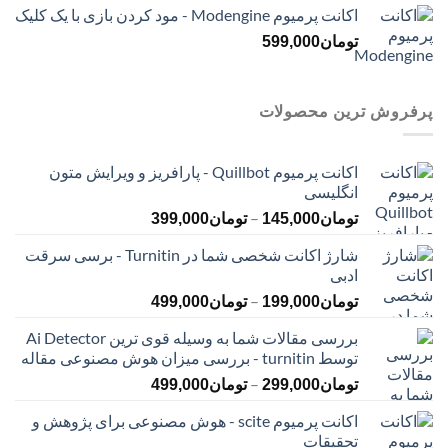
اکانت پرمیوم Modengine - مود کردن بازی با یک کلیک
تومان
599,000
پرفروش ترین محصولات
اکانت پرمیوم Quillbot - پارافریز و ویرایش متون
انگلیسی
محدوده
–
تومان
145,000
تومان
399,000
قیمت:
شارژ اکانت شخصی شما در Turnitin - برسی سرقت
تومان145,000
ادبی
تا
محدوده
–
تومان399,000
تومان
199,000
تومان
499,000
قیمت:
بررسی مقالات شما به وسیله قوی ترین Ai Detector
تومان199,000
توسط turnitin - بررسی میزان هوش مصنوعی مقاله
تا
محدوده
–
تومان499,000
تومان
299,000
تومان
499,000
قیمت:
اکانت پرمیوم scite - هوش مصنوعی برای پژوهش و
تومان299,000
تحقیقات
تا