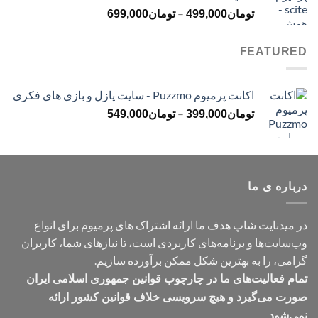
محدوده
–
تومان499,000
تومان
499,000
تومان
699,000
قیمت:
تومان499,000
FEATURED
تا
تومان699,000
اکانت پرمیوم Puzzmo - سایت پازل و بازی های فکری
محدوده
–
تومان
399,000
تومان
549,000
قیمت:
تومان399,000
تا
تومان549,000
درباره ی ما
در میدنایت شاپ هدف ما ارائه اشتراک های پرمیوم برای انواع
وب‌سایت‌ها و برنامه‌های کاربردی است، تا نیازهای شما، کاربران
گرامی، را به بهترین شکل ممکن برآورده سازیم.
تمام فعالیت‌های ما در چارچوب قوانین جمهوری اسلامی ایران
صورت می‌گیرد و هیچ سرویسی خلاف قوانین کشور ارائه
نمی‌شود.