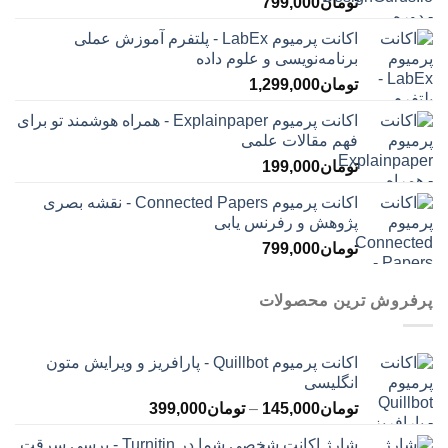
تومان
799,000
اکانت پرمیوم LabEx - پلتفرم آموزش عملی
برنامه‌نویسی و علوم داده
تومان
1,299,000
اکانت پرمیوم Explainpaper - همراه هوشمند تو برای
فهم مقالات علمی
تومان
199,000
اکانت پرمیوم Connected Papers - نقشه بصری
پژوهش و رفرنس یابی
تومان
799,000
پرفروش ترین محصولات
اکانت پرمیوم Quillbot - پارافریز و ویرایش متون
انگلیسی
محدوده
تومان
145,000
–
تومان
399,000
قیمت:
شارژ اکانت شخصی شما در Turnitin - برسی سرقت