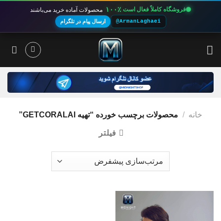
۱۰۰٪
فروشگاه کاملاً فعال است
محصولات آماده خرید می‌باشند
@ArmanLaghaei
ارسال پیام در تلگرام
Ski
t
conten
خانه
/
محصولات برچسب خورده “تهیه GETCORALAI”
فیلتر