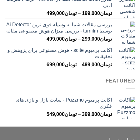
تومان145,000
ادبی
تا
محدوده
تومان
199,000
–
تومان
499,000
تومان399,000
قیمت:
بررسی مقالات شما به وسیله قوی ترین Ai Detector
تومان199,000
توسط turnitin - بررسی میزان هوش مصنوعی مقاله
تا
محدوده
تومان
299,000
–
تومان
499,000
تومان499,000
قیمت:
اکانت پرمیوم scite - هوش مصنوعی برای پژوهش و
تومان299,000
تحقیقات
تا
محدوده
تومان
499,000
–
تومان
699,000
تومان499,000
قیمت:
تومان499,000
FEATURED
تا
تومان699,000
اکانت پرمیوم Puzzmo - سایت پازل و بازی های
فکری
محدوده
تومان
399,000
–
تومان
549,000
قیمت:
تومان399,000
تا