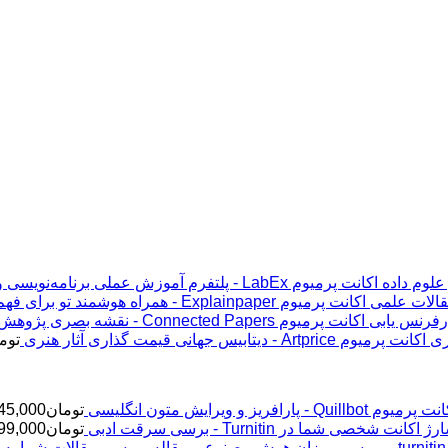
اکانت پرمیوم LabEx - پلتفرم آموزش عملی برنامه‌نویسی و علوم داده
اکانت پرمیوم Explainpaper - همراه هوشمند تو برای فهم مقالات علمی
اکانت پرمیوم Connected Papers - نقشه بصری پژوهش و رفرنس یابی
اکانت پرمیوم Artprice - دیتابیس جهانی قیمت ‌گذاری آثار هنری
توم
پرمیوم Quillbot - پارافریز و ویرایش متون انگلیسی
تومان
45,000
ژ اکانت شخصی شما در Turnitin - برسی سرقت ادبی
تومان
99,000