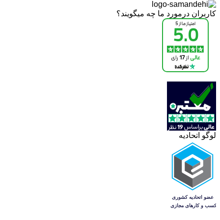
کاربران درمورد ما چه میگویند؟
لوگو اتحادیه