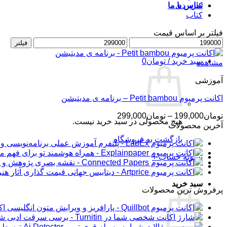
کاربردی
تماس با ما
کتاب
فیلتر بر اساس قیمت
حداقل
ورود / عضویت
حداکثر
فیلتر
قیمت
قیمت
سبد خرید /
تومان
0
مشاهده
آموزشی
اکانت پرمیوم Petit bambou – برنامه ی مدیتیشن
محدوده
تومان
199,000
–
تومان
299,000
هیچ محصولی در سبد خرید نیست.
قیمت:
آخرین محصولات
تومان199,000
بازگشت به فروشگاه
تا
تومان299,000
تسویه حساب
+
سبد خرید
پرفروش ترین محصولات
اکانت 
شار