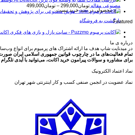
محدوده
مصنوعی مقاله
تومان
299,000
–
تومان
499,000
هیچ محصولی در سبد خرید نیست.
قیمت:
تومان99,000
بازگشت به فروشگاه
Featured
تا
تومان499,000
اکانت پرمیوم zmo
درباره ی ما
در میدنایت شاپ هدف ما ارائه اشتراک های پرمیوم برای انواع وب‌سایت
تمام فعالیت‌های ما در چارچوب قوانین جمهوری اسلامی ایران صورت 
برای مشاوره و سوالات پیرامون خرید اکانت، می‌توانید با آیدی تلگرام @ArmanLaghaei در ارتباط باش
نماد اعتماد الکترونیک
نماد عضویت در انجمن صنفی کسب و کار اینترنتی شهر تهران