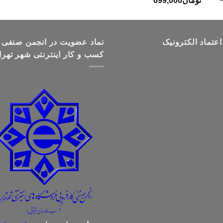
تومان
699,000
قیمت:
تومان499,000
تا
تومان699,000
اعتماد الکترونیک
نماد عضویت در انجمن صنفی
کسب و کار اینترنتی شهر تهرا