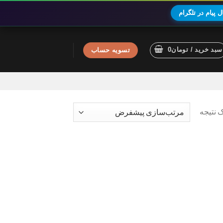
 پیام در تلگرام
سبد خرید /
تومان
0
تسویه حساب
 نتیجه