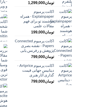
تومان
1,299,000
اکانت پرمیوم
Explainpaper - همراه
هوشمند تو برای فهم
مقالات علمی
تومان
199,000
اکانت پرمیوم Connected
Papers - نقشه بصری
پژوهش و رفرنس یابی
تومان
799,000
اکانت پرمیوم Artprice -
دیتابیس جهانی قیمت
‌گذاری آثار هنری
تومان
799,000