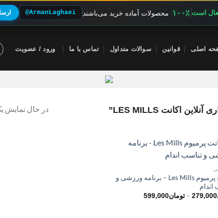
۱۰۰٪
فعال است
@ArmanLaghaei
ارسال
محصولات آماده خرید می‌باشند
حه اصلی
قوانین
سوالات متداول
تماس با ما
ورود / عضویت
در حال نمایش یک
 اکانت LES MILLS”
ی
اکانت پرمیوم Les Mills – برنامه ورزشی و
 اندام
محدوده
–
279,000
تومان
599,000
قیمت:
تومان279,000
تا