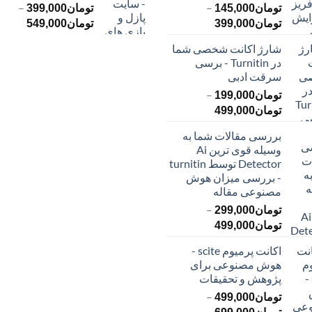
–
–
تومان
145,000
تومان
399,000
محدوده
محدود
تومان
399,000
تومان
549,000
قیمت:
قیمت:
شارژ اکانت شخصی شما
تومان145,000
ت
در Turnitin - برسی
تا
تا
سرقت ادبی
تومان399,000
تومان549,000
–
تومان
199,000
محدوده
تومان
499,000
قیمت:
بررسی مقالات شما به
تومان199,000
وسیله قوی ترین Ai
تا
Detector توسط turnitin
تومان499,000
- بررسی میزان هوش
مصنوعی مقاله
–
تومان
299,000
محدوده
تومان
499,000
قیمت:
اکانت پرمیوم scite -
تومان299,000
هوش مصنوعی برای
تا
پژوهش و تحقیقات
تومان499,000
–
تومان
499,000
محدوده