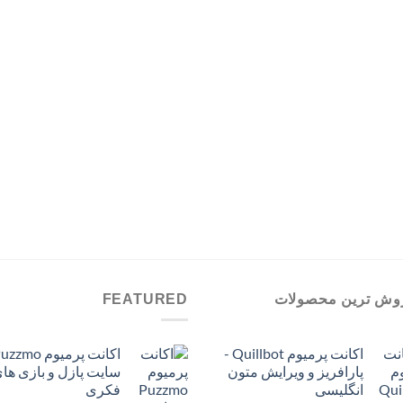
تومان599,000
وش ترین محصولات
FEATURED
اکانت پرمیوم Quillbot -
پارافریز و ویرایش متون
سایت پازل و بازی ها
انگلیسی
فکری