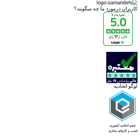
کاربران درمورد ما چه میگویند؟
لوگو اتحادیه