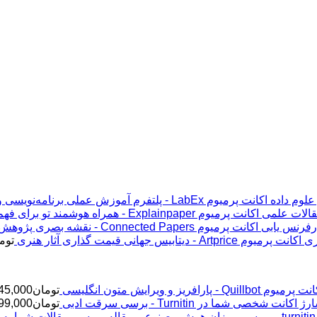
اکانت پرمیوم LabEx - پلتفرم آموزش عملی برنامه‌نویسی و علوم داده
اکانت پرمیوم Explainpaper - همراه هوشمند تو برای فهم مقالات علمی
اکانت پرمیوم Connected Papers - نقشه بصری پژوهش و رفرنس یابی
اکانت پرمیوم Artprice - دیتابیس جهانی قیمت ‌گذاری آثار هنری
توم
پرمیوم Quillbot - پارافریز و ویرایش متون انگلیسی
تومان
45,000
ژ اکانت شخصی شما در Turnitin - برسی سرقت ادبی
تومان
99,000