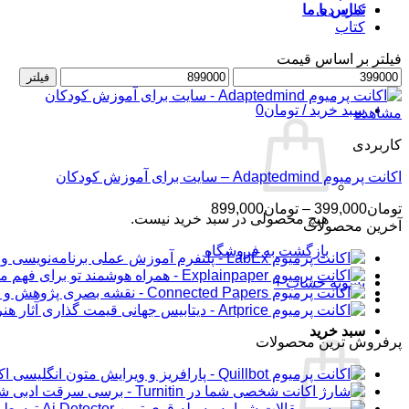
کاربردی
تماس با ما
کتاب
فیلتر بر اساس قیمت
حداقل
ورود / عضویت
حداکثر
فیلتر
قیمت
قیمت
سبد خرید /
تومان
0
مشاهده
کاربردی
اکانت پرمیوم Adaptedmind – سایت برای آموزش کودکان
محدوده
تومان
399,000
–
تومان
899,000
هیچ محصولی در سبد خرید نیست.
قیمت:
آخرین محصولات
تومان399,000
بازگشت به فروشگاه
تا
تومان899,000
تسویه حساب
+
سبد خرید
پرفروش ترین محصولات
اکانت 
شار