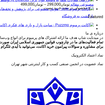
محدوده
مصنوعی مقاله
تومان
299,000
–
تومان
499,000
هیچ محصولی در سبد خرید نیست.
قیمت:
تومان99,000
بازگشت به فروشگاه
Featured
تا
تومان499,000
اکانت پرمیوم zmo
درباره ی ما
در میدنایت شاپ هدف ما ارائه اشتراک های پرمیوم برای انواع وب‌سایت
تمام فعالیت‌های ما در چارچوب قوانین جمهوری اسلامی ایران صورت 
برای مشاوره و سوالات پیرامون خرید اکانت، می‌توانید با آیدی تلگرام @ArmanLaghaei در ارتباط باش
نماد اعتماد الکترونیک
نماد عضویت در انجمن صنفی کسب و کار اینترنتی شهر تهران