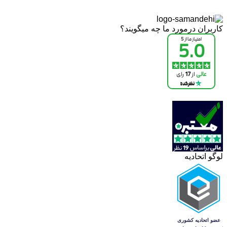
کاربران درمورد ما چه میگویند؟
لوگو اتحادیه