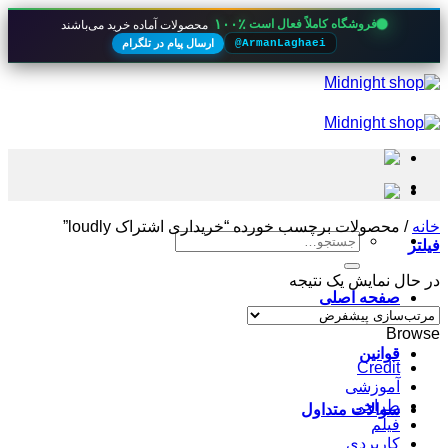
۱۰۰٪
فروشگاه کاملاً فعال است
محصولات آماده خرید می‌باشند
ارسال پیام در تلگرام
@ArmanLaghaei
Skip
to
content
خانه
/
محصولات برچسب خورده “خریداری اشتراک loudly”
جستجو
فیلتر
برای:
در حال نمایش یک نتیجه
صفحه اصلی
Browse
قوانین
Credit
آموزشی
طراحی
سوالات متداول
فیلم
کاربردی