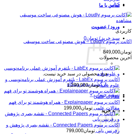
کتاب
تماس با ما
مشاهده
ورود / عضویت
کاربردی
سبد خرید /
تومان
0
اکانت پرمیوم Loudly – هوش مصنوعی ساخت موسیقی
تومان
849,000
آخرین محصولات
هیچ محصولی در سبد خرید نیست.
اکانت پرمیوم LabEx - پلتفرم آموزش عملی برنامه‌نویسی و
بازگشت به فروشگاه
علوم داده
تومان
1,299,000
تسویه حساب
+
اکانت پرمیوم Explainpaper - همراه هوشمند تو برای فهم
مقالات علمی
تومان
199,000
سبد خرید
اکانت پرمیوم Connected Papers - نقشه بصری پژوهش و
رفرنس یابی
تومان
799,000