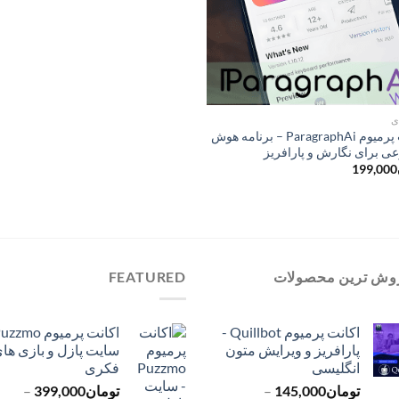
ی
اکانت پرمیوم ParagraphAi – برنامه هوش
ی برای نگارش و پارافریز
199,000
وش ترین محصولات
FEATURED
اکانت پرمیوم Quillbot -
پارافریز و ویرایش متون
سایت پازل و بازی ها
انگلیسی
فکری
تومان
145,000
–
تومان
399,000
–