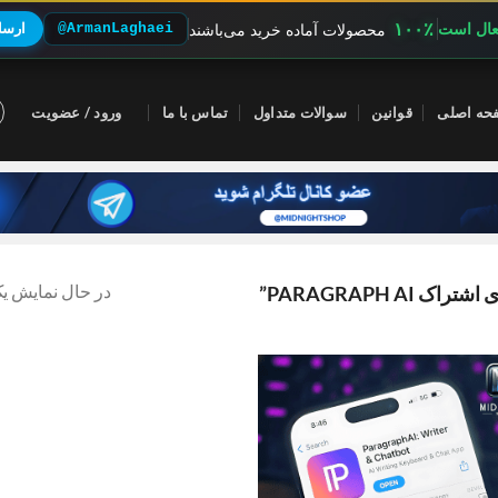
۱۰۰٪
فعال است
@ArmanLaghaei
ارسال
محصولات آماده خرید می‌باشند
حه اصلی
قوانین
سوالات متداول
تماس با ما
ورود / عضویت
در حال نمایش یک
PARAGRAPH ”