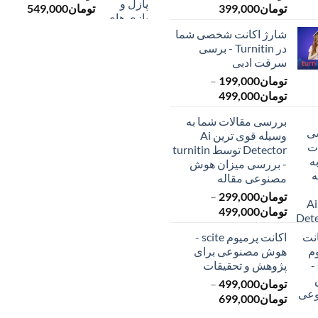
محدوده
محدود
تومان
399,000
تومان
549,000
قیمت:
قیمت:
شارژ اکانت شخصی شما
تومان145,000
ت
در Turnitin - برسی
تا
تا
سرقت ادبی
تومان399,000
تومان549,000
تومان
199,000
–
محدوده
تومان
499,000
قیمت:
بررسی مقالات شما به
تومان199,000
وسیله قوی ترین Ai
تا
Detector توسط turnitin
تومان499,000
- بررسی میزان هوش
مصنوعی مقاله
تومان
299,000
–
محدوده
تومان
499,000
قیمت:
اکانت پرمیوم scite -
تومان299,000
هوش مصنوعی برای
تا
پژوهش و تحقیقات
تومان499,000
تومان
499,000
–
محدوده
تومان
699,000
قیمت: