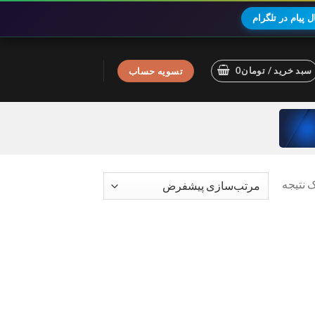
 پیام در تلگرام
سبد خرید /
تومان
0
تسویه حساب
 نتیجه