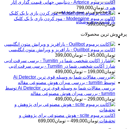
اکانت پرمیوم Artprice - دیتابیس جهانی قیمت ‌گذاری آثار
هنری
تومان
799,000
هیچ محصولی در سبد خرید نیست.
اکانت پرمیوم Modengine - مود کردن بازی با یک کلیک
بازگشت به فروشگاه
تومان
599,000
پرفروش ترین محصولات
اکانت پرمیوم Quillbot - پارافریز و ویرایش متون انگلیسی
محدوده
تومان
145,000
–
تومان
399,000
قیمت:
تومان145,000
شارژ اکانت شخصی شما در Turnitin - برسی سرقت ادبی
تا
محدوده
تومان
199,000
–
تومان
499,000
تومان399,000
قیمت:
تومان199,000
تا
بررسی مقالات شما به وسیله قوی ترین Ai Detector توسط
تومان499,000
turnitin - بررسی میزان هوش مصنوعی مقاله
محدوده
تومان
299,000
–
تومان
499,000
قیمت:
تومان299,000
تا
اکانت پرمیوم scite - هوش مصنوعی برای پژوهش و
تومان499,000
محدوده
تحقیقات
تومان
499,000
–
تومان
699,000
قیمت: