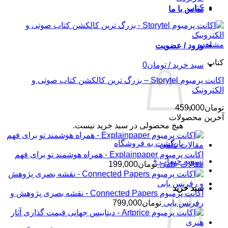
کتاب
تماس با ما
مشاهده
ورود / عضویت
کتاب
سبد خرید /
تومان
0
اکانت پرمیوم Storytel – بزرگ ترین کالکشن کتاب صوتی و
الکترونیک
تومان
459,000
آخرین محصولات
هیچ محصولی در سبد خرید نیست.
بازگشت به فروشگاه
اکانت پرمیوم Explainpaper - همراه هوشمند تو برای فهم
تسویه حساب
+
مقالات علمی
تومان
199,000
سبد خرید
اکانت پرمیوم Connected Papers - نقشه بصری پژوهش و
رفرنس یابی
تومان
799,000