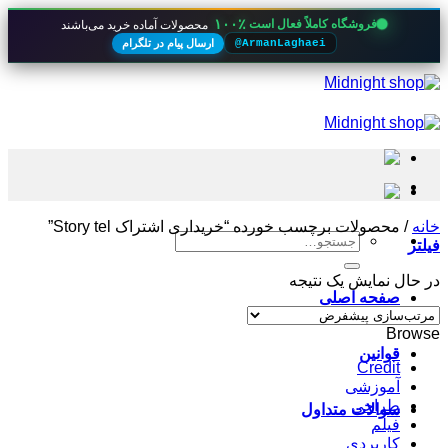
۱۰۰٪
فروشگاه کاملاً فعال است
محصولات آماده خرید می‌باشند
ارسال پیام در تلگرام
@ArmanLaghaei
Skip
to
content
خانه
/
محصولات برچسب خورده “خریداری اشتراک Story tel”
جستجو
فیلتر
برای:
در حال نمایش یک نتیجه
صفحه اصلی
Browse
قوانین
Credit
آموزشی
طراحی
سوالات متداول
فیلم
کاربردی