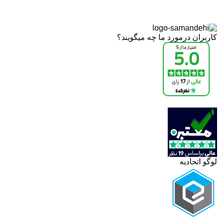
کاربران درمورد ما چه میگویند؟
لوگو اتحادیه