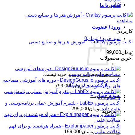
کتاب
تماس با ما
مشاهده
ورود / عضویت
کاربردی
سبد خرید /
تومان
0
اکانت پرمیوم Craftsy – آموزش هنر ها و صنایع دستی
تومان
99,000
آخرین محصولات
هیچ محصولی در سبد خرید نیست.
اکانت پرمیوم DesignGurus.io - دوره ‌های آموزشی مصاحبه
بازگشت به فروشگاه
‌های برنامه نویسی
تومان
799,000
تسویه حساب
+
اکانت پرمیوم LabEx - پلتفرم آموزش عملی برنامه‌نویسی و
علوم داده
تومان
1,299,000
سبد خرید
اکانت پرمیوم Explainpaper - همراه هوشمند تو برای فهم
مقالات علمی
تومان
199,000