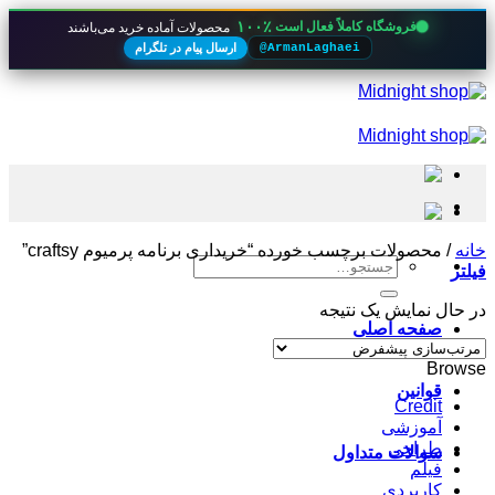
۱۰۰٪
فروشگاه کاملاً فعال است
محصولات آماده خرید می‌باشند
ارسال پیام در تلگرام
@ArmanLaghaei
Skip
to
content
خانه
/
محصولات برچسب خورده “خریداری برنامه پرمیوم craftsy”
جستجو
فیلتر
برای:
در حال نمایش یک نتیجه
صفحه اصلی
Browse
قوانین
Credit
آموزشی
طراحی
سوالات متداول
فیلم
کاربردی