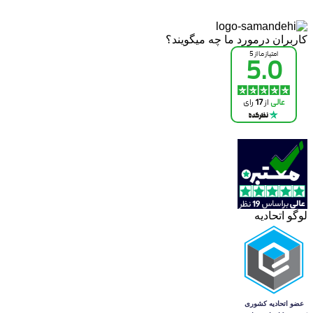
کاربران درمورد ما چه میگویند؟
لوگو اتحادیه