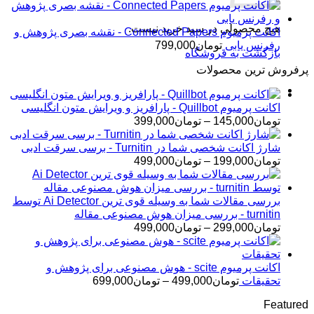
هیچ محصولی در سبد خرید نیست.
اکانت پرمیوم Connected Papers - نقشه بصری پژوهش و
رفرنس یابی
تومان
799,000
بازگشت به فروشگاه
پرفروش ترین محصولات
اکانت پرمیوم Quillbot - پارافریز و ویرایش متون انگلیسی
محدوده
تومان
145,000
–
تومان
399,000
قیمت:
تومان145,000
شارژ اکانت شخصی شما در Turnitin - برسی سرقت ادبی
تا
محدوده
تومان
199,000
–
تومان
499,000
تومان399,000
قیمت:
تومان199,000
تا
بررسی مقالات شما به وسیله قوی ترین Ai Detector توسط
تومان499,000
turnitin - بررسی میزان هوش مصنوعی مقاله
محدوده
تومان
299,000
–
تومان
499,000
قیمت:
تومان299,000
تا
اکانت پرمیوم scite - هوش مصنوعی برای پژوهش و
تومان499,000
محدوده
تحقیقات
تومان
499,000
–
تومان
699,000
قیمت:
Featured
تومان499,000