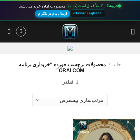
۱۰۰٪
فروشگاه کاملاً فعال است
محصولات آماده خرید می‌باشند
@ArmanLaghaei
ارسال پیام در تلگرام
Ski
t
conten
خانه
/
محصولات برچسب خورده “خریداری برنامه
ORAI.COM”
فیلتر