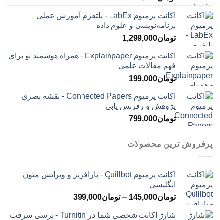
اکانت پرمیوم LabEx - پلتفرم آموزش عملی
برنامه‌نویسی و علوم داده
تومان
1,299,000
اکانت پرمیوم Explainpaper - همراه هوشمند تو برای
فهم مقالات علمی
تومان
199,000
اکانت پرمیوم Connected Papers - نقشه بصری
پژوهش و رفرنس یابی
تومان
799,000
پرفروش ترین محصولات
اکانت پرمیوم Quillbot - پارافریز و ویرایش متون
انگلیسی
محدوده
تومان
145,000
–
تومان
399,000
قیمت:
شارژ اکانت شخصی شما در Turnitin - برسی سرقت
تومان145,000