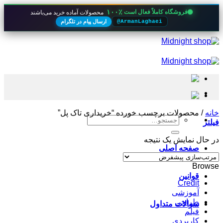
۱۰۰٪
فروشگاه کاملاً فعال است
محصولات آماده خرید می‌باشند
ارسال پیام در تلگرام
@ArmanLaghaei
Skip
to
content
خانه
/
محصولات برچسب خورده “خریداری تاک پل”
جستجو
فیلتر
برای:
در حال نمایش یک نتیجه
صفحه اصلی
Browse
قوانین
Credit
آموزشی
طراحی
سوالات متداول
فیلم
کاربردی