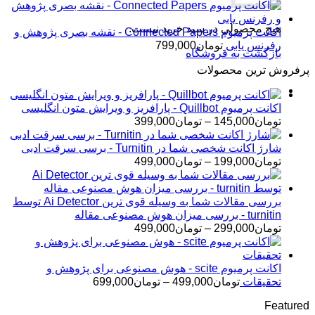
هیچ محصولی در سبد خرید نیست.
اکانت پرمیوم Connected Papers - نقشه بصری پژوهش و
رفرنس یابی
تومان
799,000
بازگشت به فروشگاه
پرفروش ترین محصولات
اکانت پرمیوم Quillbot - پارافریز و ویرایش متون انگلیسی
محدوده
تومان
145,000
–
تومان
399,000
قیمت:
تومان145,000
شارژ اکانت شخصی شما در Turnitin - برسی سرقت ادبی
تا
محدوده
تومان
199,000
–
تومان
499,000
تومان399,000
قیمت:
تومان199,000
تا
بررسی مقالات شما به وسیله قوی ترین Ai Detector توسط
تومان499,000
turnitin - بررسی میزان هوش مصنوعی مقاله
محدوده
تومان
299,000
–
تومان
499,000
قیمت:
تومان299,000
تا
اکانت پرمیوم scite - هوش مصنوعی برای پژوهش و
تومان499,000
محدوده
تحقیقات
تومان
499,000
–
تومان
699,000
قیمت:
Featured
تومان499,000