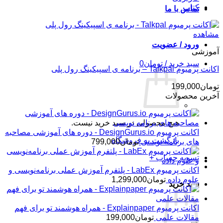
کتاب
تماس با ما
مشاهده
ورود / عضویت
آموزشی
سبد خرید /
تومان
0
اکانت پرمیوم Talkpal – برنامه ی اسپیکینگ رول پلی
تومان
199,000
آخرین محصولات
هیچ محصولی در سبد خرید نیست.
اکانت پرمیوم DesignGurus.io - دوره ‌های آموزشی مصاحبه
بازگشت به فروشگاه
‌های برنامه نویسی
تومان
799,000
تسویه حساب
+
اکانت پرمیوم LabEx - پلتفرم آموزش عملی برنامه‌نویسی و
علوم داده
تومان
1,299,000
سبد خرید
اکانت پرمیوم Explainpaper - همراه هوشمند تو برای فهم
مقالات علمی
تومان
199,000