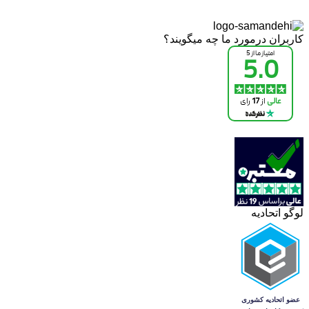
کاربران درمورد ما چه میگویند؟
لوگو اتحادیه