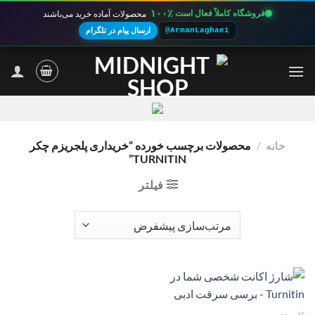
۱۰۰٪
فروشگاه کاملاً فعال است
محصولات آماده خرید می‌باشند
@ArmanLaghaei
ارسال پیام در تلگرام
Ski
t
conten
خانه
/
محصولات برچسب خورده “خریداری پلجریزم چکر
TURNITIN”
فیلتر
کاربردی