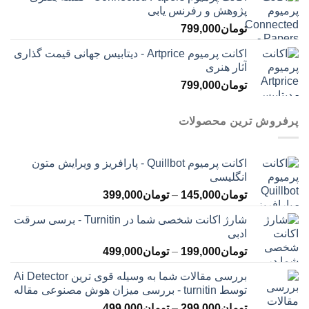
پژوهش و رفرنس یابی
تومان
799,000
اکانت پرمیوم Artprice - دیتابیس جهانی قیمت ‌گذاری
آثار هنری
تومان
799,000
پرفروش ترین محصولات
اکانت پرمیوم Quillbot - پارافریز و ویرایش متون
انگلیسی
محدوده
تومان
145,000
–
تومان
399,000
قیمت:
شارژ اکانت شخصی شما در Turnitin - برسی سرقت
تومان145,000
ادبی
تا
محدوده
تومان
199,000
–
تومان
499,000
تومان399,000
قیمت:
بررسی مقالات شما به وسیله قوی ترین Ai Detector
تومان199,000
توسط turnitin - بررسی میزان هوش مصنوعی مقاله
تا
محدوده
تومان
299,000
–
تومان
499,000
تومان499,000