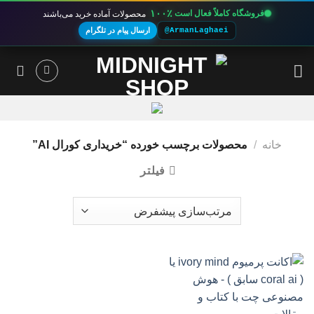
۱۰۰٪
فروشگاه کاملاً فعال است
محصولات آماده خرید می‌باشند
@ArmanLaghaei
ارسال پیام در تلگرام
Ski
t
conten
خانه
/
محصولات برچسب خورده “خریداری کورال AI”
فیلتر