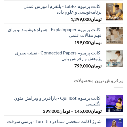
اکانت پرمیوم LabEx - پلتفرم آموزش عملی
برنامه‌نویسی و علوم داده
تومان
1,299,000
اکانت پرمیوم Explainpaper - همراه هوشمند تو برای
فهم مقالات علمی
تومان
199,000
اکانت پرمیوم Connected Papers - نقشه بصری
پژوهش و رفرنس یابی
تومان
799,000
پرفروش ترین محصولات
اکانت پرمیوم Quillbot - پارافریز و ویرایش متون
انگلیسی
محدوده
تومان
145,000
–
تومان
399,000
قیمت:
شارژ اکانت شخصی شما در Turnitin - برسی سرقت
تومان145,000
ادبی