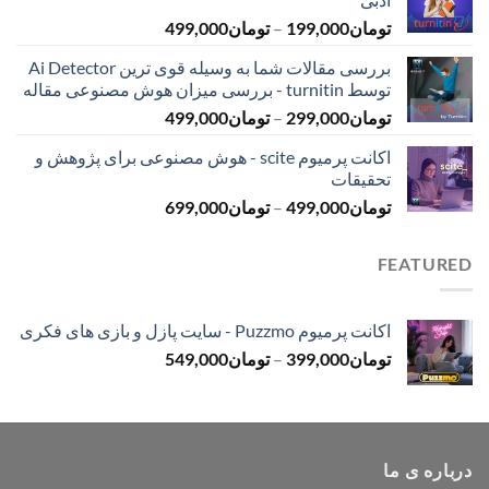
تا
محدوده
تومان
199,000
–
تومان
499,000
تومان399,000
قیمت:
بررسی مقالات شما به وسیله قوی ترین Ai Detector
تومان199,000
توسط turnitin - بررسی میزان هوش مصنوعی مقاله
تا
محدوده
تومان
299,000
–
تومان
499,000
تومان499,000
قیمت:
اکانت پرمیوم scite - هوش مصنوعی برای پژوهش و
تومان299,000
تحقیقات
تا
محدوده
تومان
499,000
–
تومان
699,000
تومان499,000
قیمت:
تومان499,000
FEATURED
تا
تومان699,000
اکانت پرمیوم Puzzmo - سایت پازل و بازی های فکری
محدوده
تومان
399,000
–
تومان
549,000
قیمت:
تومان399,000
تا
تومان549,000
درباره ی ما