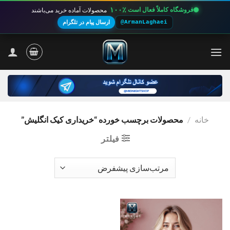
۱۰۰٪
فروشگاه کاملاً فعال است
محصولات آماده خرید می‌باشند
@ArmanLaghaei
ارسال پیام در تلگرام
Ski
t
conten
خانه
/
محصولات برچسب خورده “خریداری کیک انگلیش”
فیلتر