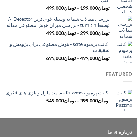
تا
محدوده
تومان
199,000
–
تومان
499,000
تومان399,000
قیمت:
بررسی مقالات شما به وسیله قوی ترین Ai Detector
تومان199,000
توسط turnitin - بررسی میزان هوش مصنوعی مقاله
تا
محدوده
تومان
299,000
–
تومان
499,000
تومان499,000
قیمت:
اکانت پرمیوم scite - هوش مصنوعی برای پژوهش و
تومان299,000
تحقیقات
تا
محدوده
تومان
499,000
–
تومان
699,000
تومان499,000
قیمت:
تومان499,000
FEATURED
تا
تومان699,000
اکانت پرمیوم Puzzmo - سایت پازل و بازی های فکری
محدوده
تومان
399,000
–
تومان
549,000
قیمت:
تومان399,000
تا
تومان549,000
درباره ی ما