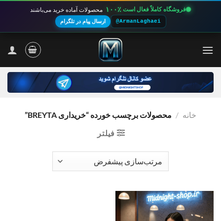
۱۰۰٪
فروشگاه کاملاً فعال است
محصولات آماده خرید می‌باشند
@ArmanLaghaei
ارسال پیام در تلگرام
Ski
t
conten
خانه
/
محصولات برچسب خورده “خریداری BREYTA”
فیلتر