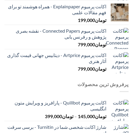
اکانت پرمیوم Explainpaper - همراه هوشمند تو برای
فهم مقالات علمی
تومان
199,000
اکانت پرمیوم Connected Papers - نقشه بصری
پژوهش و رفرنس یابی
تومان
799,000
اکانت پرمیوم Artprice - دیتابیس جهانی قیمت ‌گذاری
آثار هنری
تومان
799,000
پرفروش ترین محصولات
اکانت پرمیوم Quillbot - پارافریز و ویرایش متون
انگلیسی
محدوده
تومان
145,000
–
تومان
399,000
قیمت:
شارژ اکانت شخصی شما در Turnitin - برسی سرقت
تومان145,000
ادبی