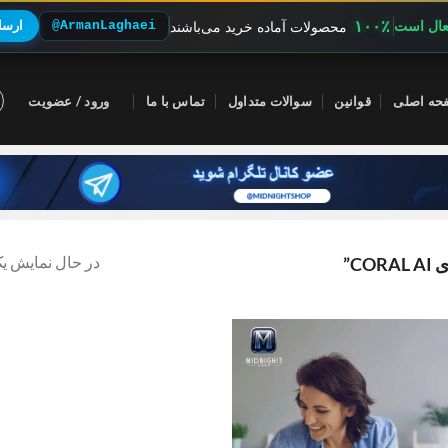
۱۰۰٪
فعال است
@ArmanLaghaei
ارسال
محصولات آماده خرید می‌باشند
حه اصلی
قوانین
سوالات متداول
تماس با ما
ورود / عضویت
در حال نمایش یک
C”