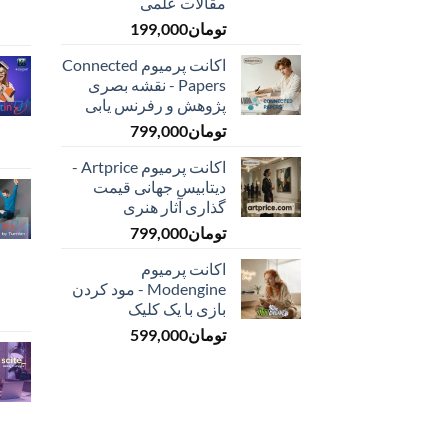
مقالات علمی
تومان
199,000
اکانت پرمیوم Connected
Papers - نقشه بصری
پژوهش و رفرنس یابی
تومان
799,000
اکانت پرمیوم Artprice -
دیتابیس جهانی قیمت
‌گذاری آثار هنری
تومان
799,000
اکانت پرمیوم
Modengine - مود کردن
بازی با یک کلیک
تومان
599,000