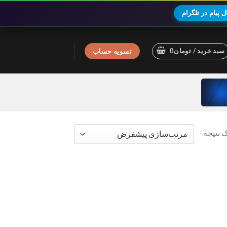
 پیام در تلگرام
سبد خرید /
تومان
0
تسویه حساب
 نتیجه