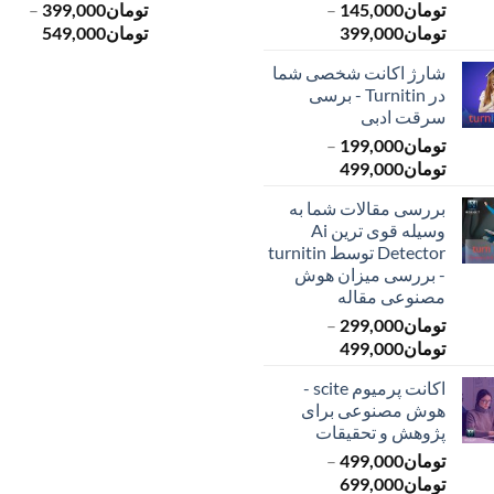
تومان
145,000
–
تومان
399,000
–
محدوده
محدود
تومان
399,000
تومان
549,000
قیمت:
قیمت:
شارژ اکانت شخصی شما
تومان145,000
ت
در Turnitin - برسی
تا
تا
سرقت ادبی
تومان399,000
تومان549,000
تومان
199,000
–
محدوده
تومان
499,000
قیمت:
بررسی مقالات شما به
تومان199,000
وسیله قوی ترین Ai
تا
Detector توسط turnitin
تومان499,000
- بررسی میزان هوش
مصنوعی مقاله
تومان
299,000
–
محدوده
تومان
499,000
قیمت:
اکانت پرمیوم scite -
تومان299,000
هوش مصنوعی برای
تا
پژوهش و تحقیقات
تومان499,000
تومان
499,000
–
محدوده
تومان
699,000