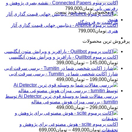
اکانت پرمیوم Connected Papers - نقشه بصری پژوهش و
رفرنس یابی
تومان
799,000
هیچ محصولی در سبد خرید نیست.
بازگشت به فروشگاه
اکانت پرمیوم Artprice - دیتابیس جهانی قیمت ‌گذاری آثار
هنری
تومان
799,000
پرفروش ترین محصولات
اکانت پرمیوم Quillbot - پارافریز و ویرایش متون انگلیسی
محدوده
تومان
145,000
–
تومان
399,000
قیمت:
تومان145,000
شارژ اکانت شخصی شما در Turnitin - برسی سرقت ادبی
تا
محدوده
تومان
199,000
–
تومان
499,000
تومان399,000
قیمت:
تومان199,000
تا
بررسی مقالات شما به وسیله قوی ترین Ai Detector توسط
تومان499,000
turnitin - بررسی میزان هوش مصنوعی مقاله
محدوده
تومان
299,000
–
تومان
499,000
قیمت:
تومان299,000
تا
اکانت پرمیوم scite - هوش مصنوعی برای پژوهش و
تومان499,000
محدوده
تحقیقات
تومان
499,000
–
تومان
699,000