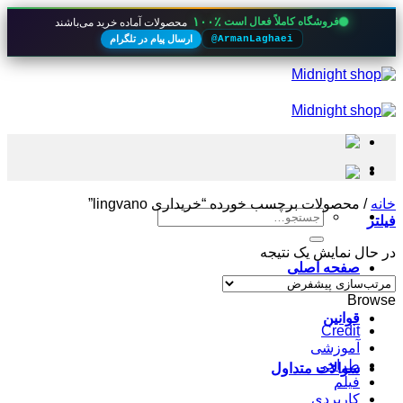
۱۰۰٪
فروشگاه کاملاً فعال است
محصولات آماده خرید می‌باشند
ارسال پیام در تلگرام
@ArmanLaghaei
Skip
to
content
خانه
/
محصولات برچسب خورده “خریداری lingvano”
جستجو
فیلتر
برای:
در حال نمایش یک نتیجه
صفحه اصلی
Browse
قوانین
Credit
آموزشی
طراحی
سوالات متداول
فیلم
کاربردی