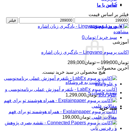
کتاب
تماس با ما
فیلتر بر اساس قیمت
حداقل
حداکثر
فیلتر
قیمت
قیمت
ورود / عضویت
مشاهده
سبد خرید /
تومان
0
آموزشی
اکانت پرمیوم Lingvano – یادگیری زبان اشاره
محدوده
تومان
199,000
–
تومان
289,000
قیمت:
آخرین محصولات
هیچ محصولی در سبد خرید نیست.
تومان199,000
تا
بازگشت به فروشگاه
تومان289,000
اکانت پرمیوم LabEx - پلتفرم آموزش عملی برنامه‌نویسی و
تسویه حساب
+
علوم داده
تومان
1,299,000
سبد خرید
اکانت پرمیوم Explainpaper - همراه هوشمند تو برای فهم
مقالات علمی
تومان
199,000