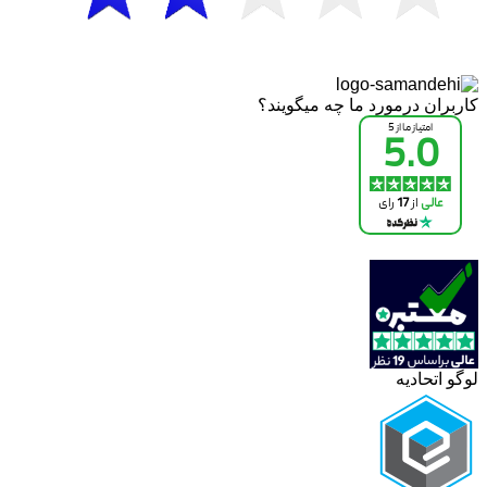
کاربران درمورد ما چه میگویند؟
لوگو اتحادیه