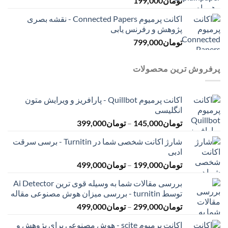
تومان
199,000
اکانت پرمیوم Connected Papers - نقشه بصری
پژوهش و رفرنس یابی
تومان
799,000
پرفروش ترین محصولات
اکانت پرمیوم Quillbot - پارافریز و ویرایش متون
انگلیسی
محدوده
تومان
145,000
–
تومان
399,000
قیمت:
شارژ اکانت شخصی شما در Turnitin - برسی سرقت
تومان145,000
ادبی
تا
محدوده
تومان
199,000
–
تومان
499,000
تومان399,000
قیمت:
بررسی مقالات شما به وسیله قوی ترین Ai Detector
تومان199,000
توسط turnitin - بررسی میزان هوش مصنوعی مقاله
تا
محدوده
تومان
299,000
–
تومان
499,000
تومان499,000
قیمت:
اکانت پرمیوم scite - هوش مصنوعی برای پژوهش و
تومان299,000