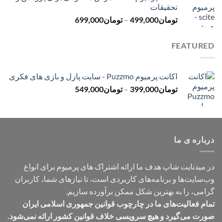
تحقیقات
تا
محدوده
تومان
499,000
–
تومان
699,000
تومان499,000
قیمت:
تومان499,000
FEATURED
تا
تومان699,000
اکانت پرمیوم Puzzmo - سایت پازل و بازی های فکری
محدوده
تومان
399,000
–
تومان
549,000
قیمت:
تومان399,000
تا
تومان549,000
درباره ی ما
در میدنایت شاپ هدف ما ارائه اشتراک های پرمیوم برای انواع
وب‌سایت‌ها و برنامه‌های کاربردی است، تا نیازهای شما، کاربران
گرامی، را به بهترین شکل ممکن برآورده سازیم.
تمام فعالیت‌های ما در چارچوب قوانین جمهوری اسلامی ایران
صورت می‌گیرد و هیچ سرویسی خلاف قوانین کشور ارائه نمی‌شود.