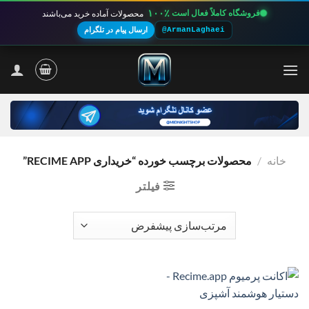
۱۰۰٪
فروشگاه کاملاً فعال است
محصولات آماده خرید می‌باشند
@ArmanLaghaei
ارسال پیام در تلگرام
Ski
t
conten
خانه
/
محصولات برچسب خورده “خریداری RECIME APP”
فیلتر