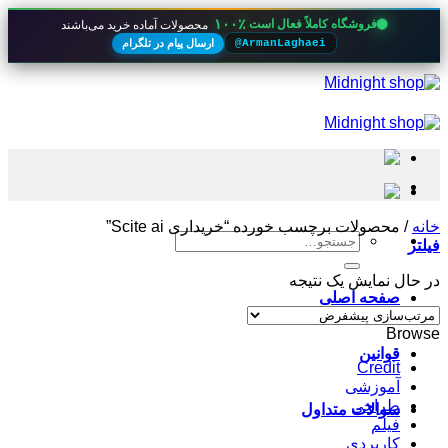
۱۰۰٪
فروشگاه کاملاً فعال است
محصولات آماده خرید می‌باشند
ارسال پیام در تلگرام
@ArmanLaghaei
Skip
to
content
خانه
/
محصولات برچسب خورده “خریداری Scite ai”
جستجو
فیلتر
برای:
در حال نمایش یک نتیجه
صفحه اصلی
Browse
قوانین
Credit
آموزشی
طراحی
سوالات متداول
فیلم
کاربردی