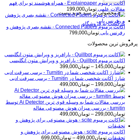
اکانت پرمیوم Explainpaper - همراه هوشمند تو برای فهم
مقالات علمی
تومان
199,000
هیچ محصولی در سبد خرید نیست.
بازگشت به فروشگاه
اکانت پرمیوم Connected Papers - نقشه بصری پژوهش و
رفرنس یابی
تومان
799,000
پرفروش ترین محصولات
اکانت پرمیوم Quillbot - پارافریز و ویرایش متون انگلیسی
محدوده
تومان
145,000
–
تومان
399,000
قیمت:
تومان145,000
شارژ اکانت شخصی شما در Turnitin - برسی سرقت ادبی
تا
محدوده
تومان
199,000
–
تومان
499,000
تومان399,000
قیمت:
تومان199,000
تا
بررسی مقالات شما به وسیله قوی ترین Ai Detector توسط
تومان499,000
turnitin - بررسی میزان هوش مصنوعی مقاله
محدوده
تومان
299,000
–
تومان
499,000
قیمت:
تومان299,000
تا
اکانت پرمیوم scite - هوش مصنوعی برای پژوهش و
تومان499,000
محدوده
تحقیقات
تومان
499,000
–
تومان
699,000