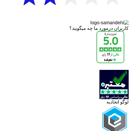
کاربران درمورد ما چه میگویند؟
لوگو اتحادیه