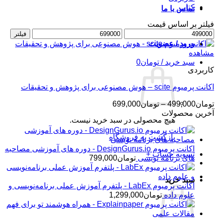
کتاب
تماس با ما
فیلتر بر اساس قیمت
حداقل
حداکثر
فیلتر
قیمت
قیمت
ورود / عضویت
مشاهده
سبد خرید /
تومان
0
کاربردی
اکانت پرمیوم scite – هوش مصنوعی برای پژوهش و تحقیقات
محدوده
تومان
499,000
–
تومان
699,000
قیمت:
آخرین محصولات
هیچ محصولی در سبد خرید نیست.
تومان499,000
تا
بازگشت به فروشگاه
تومان699,000
اکانت پرمیوم DesignGurus.io - دوره ‌های آموزشی مصاحبه
تسویه حساب
+
‌های برنامه نویسی
تومان
799,000
سبد خرید
اکانت پرمیوم LabEx - پلتفرم آموزش عملی برنامه‌نویسی و
علوم داده
تومان
1,299,000