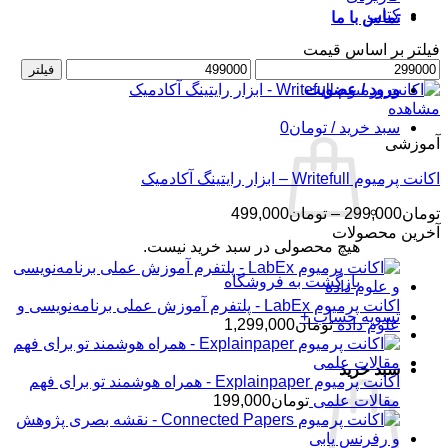
کتاب
تماس با ما
فیلتر بر اساس قیمت
حداقل
حداکثر
فیلتر
قیمت
قیمت
ورود / عضویت
مشاهده
سبد خرید /
تومان
0
آموزشی
اکانت پرمیوم Writefull – ابزار رایتینگ آکادمیک
محدوده
تومان
299,000
–
تومان
499,000
قیمت:
آخرین محصولات
هیچ محصولی در سبد خرید نیست.
تومان299,000
تا
بازگشت به فروشگاه
تومان499,000
اکانت پرمیوم LabEx - پلتفرم آموزش عملی برنامه‌نویسی و
تسویه حساب
+
علوم داده
تومان
1,299,000
سبد خرید
اکانت پرمیوم Explainpaper - همراه هوشمند تو برای فهم
مقالات علمی
تومان
199,000