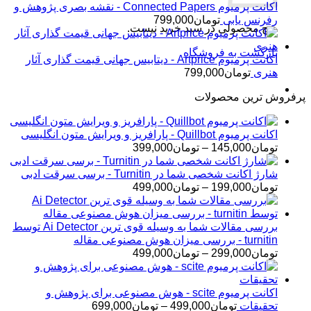
اکانت پرمیوم Connected Papers - نقشه بصری پژوهش و
رفرنس یابی
تومان
799,000
هیچ محصولی در سبد خرید نیست.
بازگشت به فروشگاه
اکانت پرمیوم Artprice - دیتابیس جهانی قیمت ‌گذاری آثار
هنری
تومان
799,000
پرفروش ترین محصولات
اکانت پرمیوم Quillbot - پارافریز و ویرایش متون انگلیسی
محدوده
تومان
145,000
–
تومان
399,000
قیمت:
تومان145,000
شارژ اکانت شخصی شما در Turnitin - برسی سرقت ادبی
تا
محدوده
تومان
199,000
–
تومان
499,000
تومان399,000
قیمت:
تومان199,000
تا
بررسی مقالات شما به وسیله قوی ترین Ai Detector توسط
تومان499,000
turnitin - بررسی میزان هوش مصنوعی مقاله
محدوده
تومان
299,000
–
تومان
499,000
قیمت:
تومان299,000
تا
اکانت پرمیوم scite - هوش مصنوعی برای پژوهش و
تومان499,000
محدوده
تحقیقات
تومان
499,000
–
تومان
699,000