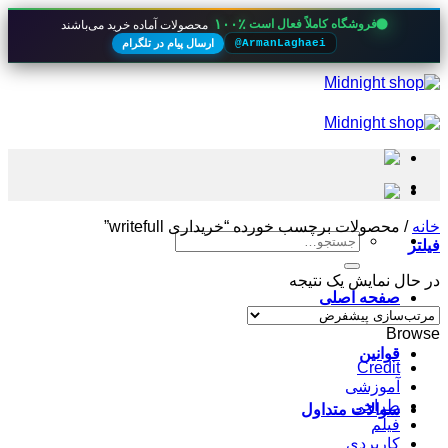
۱۰۰٪
فروشگاه کاملاً فعال است
محصولات آماده خرید می‌باشند
ارسال پیام در تلگرام
@ArmanLaghaei
Skip
to
content
خانه
/
محصولات برچسب خورده “خریداری writefull”
جستجو
فیلتر
برای:
در حال نمایش یک نتیجه
صفحه اصلی
Browse
قوانین
Credit
آموزشی
طراحی
سوالات متداول
فیلم
کاربردی