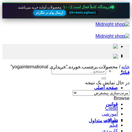
۱۰۰٪
فروشگاه کاملاً فعال است
محصولات آماده خرید می‌باشند
ارسال پیام در تلگرام
@ArmanLaghaei
Skip
to
content
خانه
/
محصولات برچسب خورده “خریداری yogainternational”
جستجو
فیلتر
برای:
در حال نمایش یک نتیجه
صفحه اصلی
Browse
قوانین
Credit
آموزشی
طراحی
سوالات متداول
فیلم
کاربردی