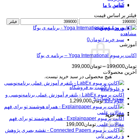
کتاب
تماس با ما
فیلتر بر اساس قیمت
حداقل
حداکثر
فیلتر
قیمت
قیمت
ورود / عضویت
مشاهده
سبد خرید /
تومان
0
آموزشی
اکانت پرمیوم Yoga International – برنامه ی یوگا
محدوده
تومان
199,000
–
تومان
399,000
قیمت:
آخرین محصولات
هیچ محصولی در سبد خرید نیست.
تومان199,000
تا
بازگشت به فروشگاه
تومان399,000
اکانت پرمیوم LabEx - پلتفرم آموزش عملی برنامه‌نویسی و
تسویه حساب
+
علوم داده
تومان
1,299,000
سبد خرید
اکانت پرمیوم Explainpaper - همراه هوشمند تو برای فهم
مقالات علمی
تومان
199,000