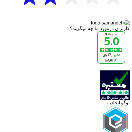
کاربران درمورد ما چه میگویند؟
لوگو اتحادیه