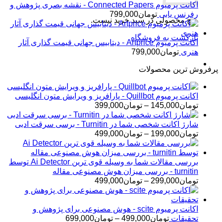
اکانت پرمیوم Connected Papers - نقشه بصری پژوهش و
رفرنس یابی
تومان
799,000
هیچ محصولی در سبد خرید نیست.
بازگشت به فروشگاه
اکانت پرمیوم Artprice - دیتابیس جهانی قیمت ‌گذاری آثار
هنری
تومان
799,000
پرفروش ترین محصولات
اکانت پرمیوم Quillbot - پارافریز و ویرایش متون انگلیسی
محدوده
تومان
145,000
–
تومان
399,000
قیمت:
تومان145,000
شارژ اکانت شخصی شما در Turnitin - برسی سرقت ادبی
تا
محدوده
تومان
199,000
–
تومان
499,000
تومان399,000
قیمت:
تومان199,000
تا
بررسی مقالات شما به وسیله قوی ترین Ai Detector توسط
تومان499,000
turnitin - بررسی میزان هوش مصنوعی مقاله
محدوده
تومان
299,000
–
تومان
499,000
قیمت:
تومان299,000
تا
اکانت پرمیوم scite - هوش مصنوعی برای پژوهش و
تومان499,000
محدوده
تحقیقات
تومان
499,000
–
تومان
699,000