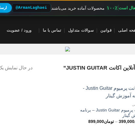
۱۰۰٪
فعال است
@ArmanLaghaei
ارسال
محصولات آماده خرید می‌باشند
حه اصلی
قوانین
سوالات متداول
تماس با ما
ورود / عضویت
JUSTIN GUITAR”
در حال نمایش یک 
ی
اکانت پرمیوم Justin Guitar – برنامه
 گیتار
محدوده
399,000
–
تومان
899,000
قیمت:
تومان399,000
تا