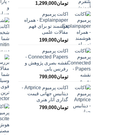
تومان
1,299,000
اکانت پرمیوم
Explainpaper - همراه
هوشمند تو برای فهم
مقالات علمی
تومان
199,000
اکانت پرمیوم
Connected Papers -
نقشه بصری پژوهش و
رفرنس یابی
تومان
799,000
اکانت پرمیوم Artprice -
دیتابیس جهانی قیمت
‌گذاری آثار هنری
تومان
799,000