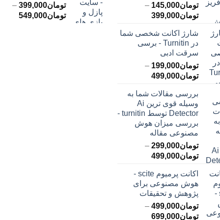
تومان
145,000
–
تومان
399,000
–
محدوده
محدود
تومان
399,000
تومان
549,000
قیمت:
قیمت:
شارژ اکانت شخصی شما
تومان145,000
ت
در Turnitin - برسی
تا
تا
سرقت ادبی
تومان399,000
تومان549,000
تومان
199,000
–
محدوده
تومان
499,000
قیمت:
بررسی مقالات شما به
تومان199,000
وسیله قوی ترین Ai
تا
Detector توسط turnitin -
تومان499,000
بررسی میزان هوش
مصنوعی مقاله
تومان
299,000
–
محدوده
تومان
499,000
قیمت:
اکانت پرمیوم scite -
تومان299,000
هوش مصنوعی برای
تا
پژوهش و تحقیقات
تومان499,000
تومان
499,000
–
محدوده
تومان
699,000