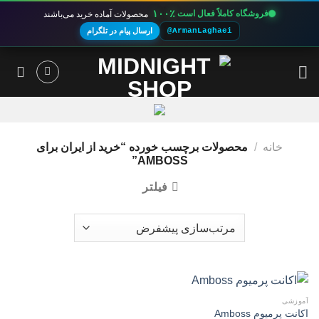
۱۰۰٪
فروشگاه کاملاً فعال است
محصولات آماده خرید می‌باشند
@ArmanLaghaei
ارسال پیام در تلگرام
Ski
t
conten
خانه
/
محصولات برچسب خورده “خرید از ایران برای
AMBOSS”
فیلتر
آموزشی
اکانت پرمیوم Amboss