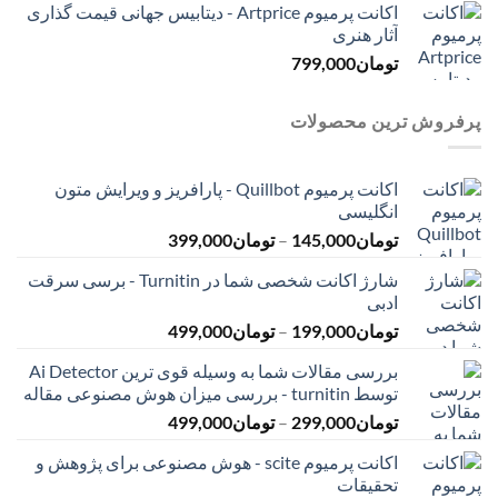
اکانت پرمیوم Artprice - دیتابیس جهانی قیمت ‌گذاری
آثار هنری
تومان
799,000
پرفروش ترین محصولات
اکانت پرمیوم Quillbot - پارافریز و ویرایش متون
انگلیسی
محدوده
تومان
145,000
–
تومان
399,000
قیمت:
شارژ اکانت شخصی شما در Turnitin - برسی سرقت
تومان145,000
ادبی
تا
محدوده
تومان
199,000
–
تومان
499,000
تومان399,000
قیمت:
بررسی مقالات شما به وسیله قوی ترین Ai Detector
تومان199,000
توسط turnitin - بررسی میزان هوش مصنوعی مقاله
تا
محدوده
تومان
299,000
–
تومان
499,000
تومان499,000
قیمت:
اکانت پرمیوم scite - هوش مصنوعی برای پژوهش و
تومان299,000
تحقیقات
تا