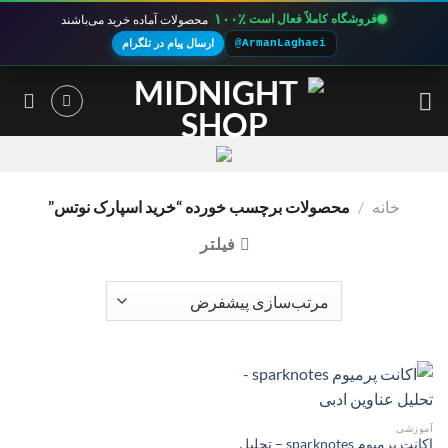
۱۰۰٪
فروشگاه کاملاً فعال است
محصولات آماده خرید می‌باشند
@ArmanLaghaei
ارسال پیام در تلگرام
Ski
t
conten
خانه
/
محصولات برچسب خورده “خرید اسپارک نوتس”
فیلتر
آموزشی
اکانت پرمیوم sparknotes – تحلیل