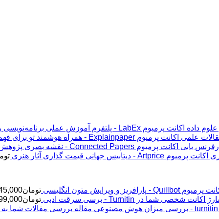
اکانت پرمیوم LabEx - پلتفرم آموزش عملی برنامه‌نویسی و علوم داده
اکانت پرمیوم Explainpaper - همراه هوشمند تو برای فهم مقالات علمی
اکانت پرمیوم Connected Papers - نقشه بصری پژوهش و رفرنس یابی
اکانت پرمیوم Artprice - دیتابیس جهانی قیمت ‌گذاری آثار هنری
توم
پرمیوم Quillbot - پارافریز و ویرایش متون انگلیسی
تومان
45,000
ژ اکانت شخصی شما در Turnitin - برسی سرقت ادبی
تومان
99,000