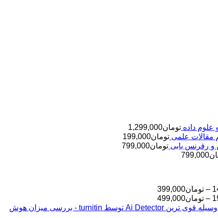
تومان
1,299,000
تومان
199,000
تومان
799,000
ان
799,000
محدوده
1
–
تومان
399,000
قیمت:
محدوده
1
–
تومان
499,000
قیمت:
تومان145,000
بررسی مقالات شما به وسیله قوی ترین Ai Detector توسط turnitin - بررسی میزان هوش
تا
تومان199,000