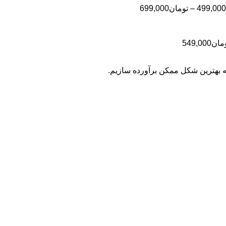
تا
تومان399,000
محدوده
499,000
–
تومان
699,000
تومان499,000
قیمت:
تومان499,000
تا
محدوده
مان
549,000
تومان699,000
قیمت:
تومان399,000
به بهترین شکل ممکن برآورده سازیم.
تا
تومان549,000