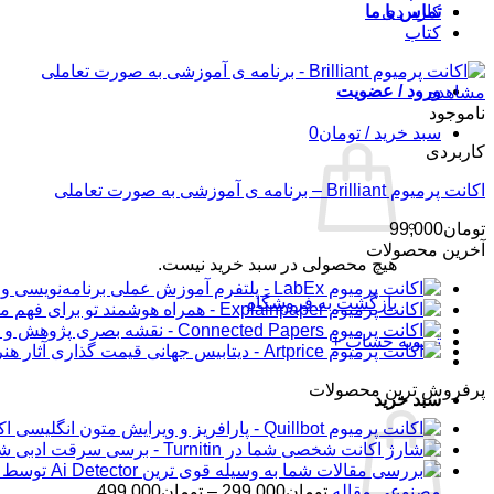
کاربردی
تماس با ما
کتاب
ورود / عضویت
مشاهده
ناموجود
سبد خرید /
تومان
0
کاربردی
اکانت پرمیوم Brilliant – برنامه ی آموزشی به صورت تعاملی
تومان
99,000
آخرین محصولات
هیچ محصولی در سبد خرید نیست.
بازگشت به فروشگاه
تسویه حساب
+
پرفروش ترین محصولات
سبد خرید
اکانت 
شار
محدوده
مصنوعی مقاله
تومان
299,000
–
تومان
499,000