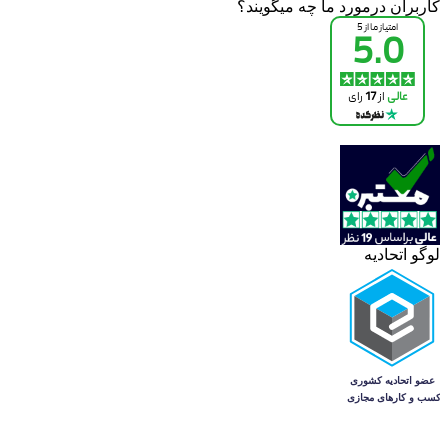
کاربران درمورد ما چه میگویند؟
لوگو اتحادیه