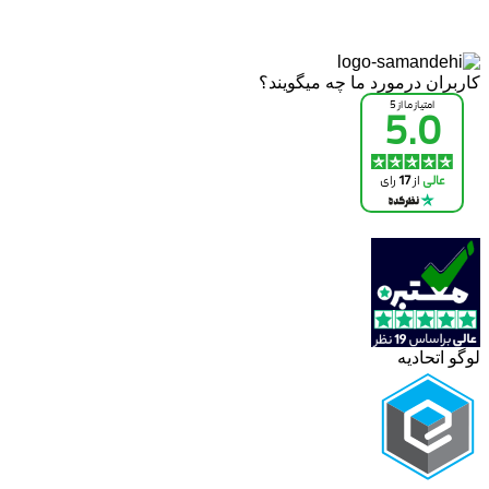
کاربران درمورد ما چه میگویند؟
لوگو اتحادیه