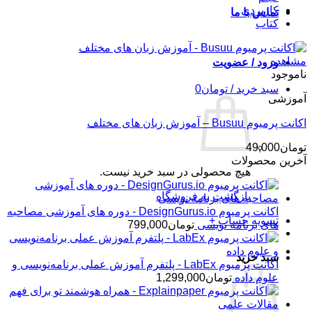
کاربردی
تماس با ما
کتاب
مشاهده
ورود / عضویت
ناموجود
سبد خرید /
تومان
0
آموزشی
اکانت پرمیوم Busuu – آموزش زبان های مختلف
تومان
49,000
آخرین محصولات
هیچ محصولی در سبد خرید نیست.
بازگشت به فروشگاه
اکانت پرمیوم DesignGurus.io - دوره ‌های آموزشی مصاحبه
تسویه حساب
+
‌های برنامه نویسی
تومان
799,000
سبد خرید
اکانت پرمیوم LabEx - پلتفرم آموزش عملی برنامه‌نویسی و
علوم داده
تومان
1,299,000