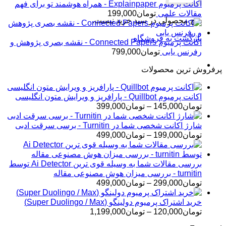
اکانت پرمیوم Explainpaper - همراه هوشمند تو برای فهم
مقالات علمی
تومان
199,000
هیچ محصولی در سبد خرید نیست.
بازگشت به فروشگاه
اکانت پرمیوم Connected Papers - نقشه بصری پژوهش و
رفرنس یابی
تومان
799,000
پرفروش ترین محصولات
اکانت پرمیوم Quillbot - پارافریز و ویرایش متون انگلیسی
محدوده
تومان
145,000
–
تومان
399,000
قیمت:
تومان145,000
شارژ اکانت شخصی شما در Turnitin - برسی سرقت ادبی
تا
محدوده
تومان
199,000
–
تومان
499,000
تومان399,000
قیمت:
تومان199,000
تا
بررسی مقالات شما به وسیله قوی ترین Ai Detector توسط
تومان499,000
turnitin - بررسی میزان هوش مصنوعی مقاله
محدوده
تومان
299,000
–
تومان
499,000
قیمت:
تومان299,000
خرید اشتراک پرمیوم دولینگو (Super Duolingo / Max)
تا
محدوده
تومان
120,000
–
تومان
1,199,000
تومان499,000
قیمت: