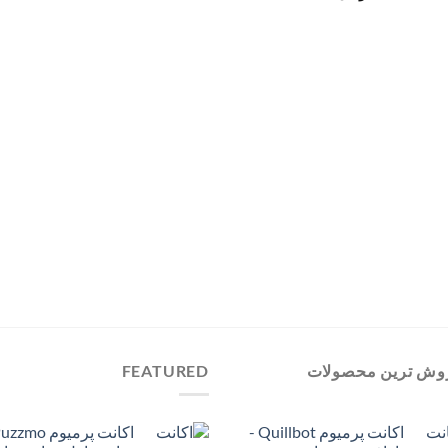
قیمت:
تومان1,299,000
تا
تومان1,899,000
وش ترین محصولات
FEATURED
اکانت پرمیوم Quillbot -