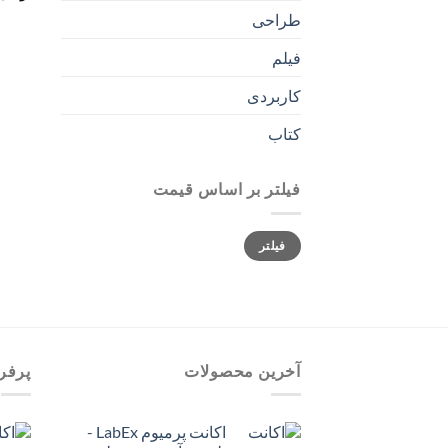
طراحی
فیلم
کاربردی
کتاب
فیلتر بر اساس قیمت
حداقل
حداکثر
فیلتر
قیمت
قیمت
آخرین محصولات
پرفر
اکانت پرمیوم LabEx -