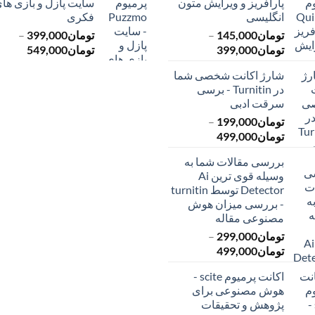
پارافریز و ویرایش متون
سایت پازل و بازی ها
انگلیسی
فکری
تومان
145,000
–
تومان
399,000
–
محدوده
محدود
تومان
399,000
تومان
549,000
قیمت:
قیمت:
شارژ اکانت شخصی شما
تومان145,000
ت
در Turnitin - برسی
تا
تا
سرقت ادبی
تومان399,000
تومان549,000
تومان
199,000
–
محدوده
تومان
499,000
قیمت:
بررسی مقالات شما به
تومان199,000
وسیله قوی ترین Ai
تا
Detector توسط turnitin
تومان499,000
- بررسی میزان هوش
مصنوعی مقاله
تومان
299,000
–
محدوده
تومان
499,000
قیمت:
اکانت پرمیوم scite -
تومان299,000
هوش مصنوعی برای
تا
پژوهش و تحقیقات
تومان499,000