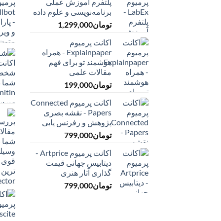
پلتفرم آموزش عملی
برنامه‌نویسی و علوم داده
تومان
1,299,000
اکانت پرمیوم
Explainpaper - همراه
هوشمند تو برای فهم
مقالات علمی
تومان
199,000
اکانت پرمیوم Connected
Papers - نقشه بصری
پژوهش و رفرنس یابی
تومان
799,000
اکانت پرمیوم Artprice -
دیتابیس جهانی قیمت
‌گذاری آثار هنری
تومان
799,000