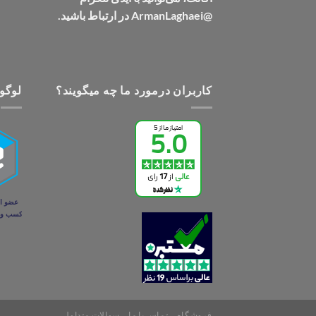
@ArmanLaghaei در ارتباط باشید.
کاربران درمورد ما چه میگویند؟
لوگو 
فروشگاه
تماس با ما
سوالات متداول