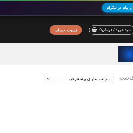
 پیام در تلگرام
سبد خرید /
تومان
0
تسویه حساب
 نتیجه