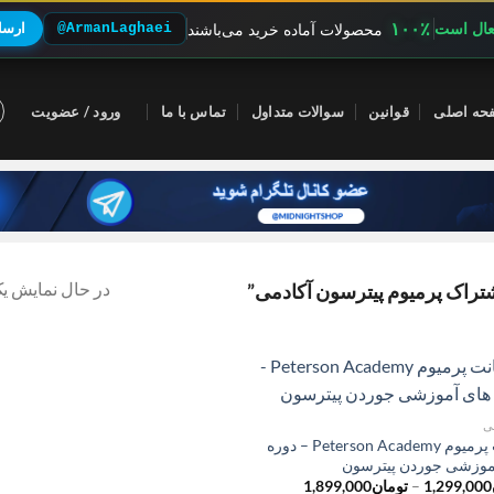
۱۰۰٪
فعال است
@ArmanLaghaei
ارسال
محصولات آماده خرید می‌باشند
حه اصلی
قوانین
سوالات متداول
تماس با ما
ورود / عضویت
در حال نمایش یک
راک پرمیوم پیترسون آکادمی”
ی
اکانت پرمیوم Peterson Academy – دوره
موزشی جوردن پیترسون
محدوده
1,299,000
–
تومان
1,899,000