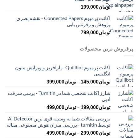
تومان
199,000
اکانت پرمیوم Connected Papers - نقشه بصری
پژوهش و رفرنس یابی
تومان
799,000
پرفروش ترین محصولات
اکانت پرمیوم Quillbot - پارافریز و ویرایش متون
انگلیسی
محدوده
–
تومان
145,000
تومان
399,000
قیمت:
شارژ اکانت شخصی شما در Turnitin - برسی سرقت
تومان145,000
ادبی
تا
محدوده
–
تومان399,000
تومان
199,000
تومان
499,000
قیمت:
بررسی مقالات شما به وسیله قوی ترین Ai Detector
تومان199,000
توسط turnitin - بررسی میزان هوش مصنوعی مقاله
تا
محدوده
–
تومان499,000
تومان
299,000
تومان
499,000