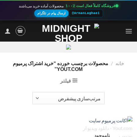
۱۰۰٪
فروشگاه کاملاً فعال است
محصولات آماده خرید می‌باشند
@ArmanLaghaei
ارسال پیام در تلگرام
Ski
t
conten
خانه
/
محصولات برچسب خورده “خرید اشتراک پرمیوم
YOUT.COM”
فیلتر
ناموجود