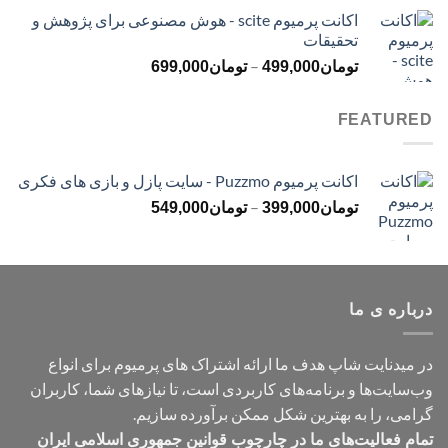
قیمت:
اکانت پرمیوم scite - هوش مصنوعی برای پژوهش و
تومان299,000
تحقیقات
تا
محدوده
–
تومان499,000
تومان
499,000
تومان
699,000
قیمت:
تومان499,000
FEATURED
تا
تومان699,000
اکانت پرمیوم Puzzmo - سایت پازل و بازی های فکری
محدوده
–
تومان
399,000
تومان
549,000
قیمت:
تومان399,000
تا
تومان549,000
درباره ی ما
در میدنایت شاپ هدف ما ارائه اشتراک های پرمیوم برای انواع
وب‌سایت‌ها و برنامه‌های کاربردی است، تا نیازهای شما، کاربران
گرامی، را به بهترین شکل ممکن برآورده سازیم.
تمام فعالیت‌های ما در چارچوب قوانین جمهوری اسلامی ایران