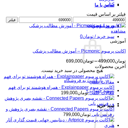
کتاب
تماس با ما
فیلتر بر اساس قیمت
حداقل
حداکثر
فیلتر
قیمت
قیمت
ورود / عضویت
مشاهده
سبد خرید /
تومان
0
آموزشی
اکانت پرمیوم Picmonic – آموزش مطالب پزشکی
محدوده
تومان
499,000
–
تومان
699,000
قیمت:
آخرین محصولات
هیچ محصولی در سبد خرید نیست.
تومان499,000
تا
بازگشت به فروشگاه
تومان699,000
اکانت پرمیوم Explainpaper - همراه هوشمند تو برای فهم
تسویه حساب
+
مقالات علمی
تومان
199,000
سبد خرید
اکانت پرمیوم Connected Papers - نقشه بصری پژوهش و
رفرنس یابی
تومان
799,000