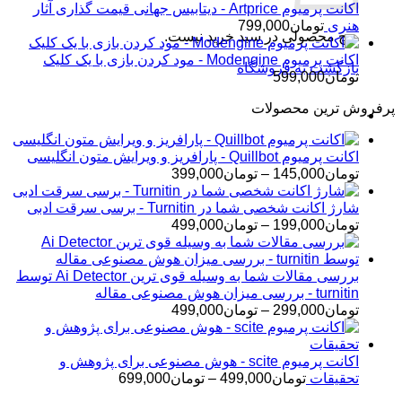
اکانت پرمیوم Artprice - دیتابیس جهانی قیمت ‌گذاری آثار
هنری
تومان
799,000
هیچ محصولی در سبد خرید نیست.
اکانت پرمیوم Modengine - مود کردن بازی با یک کلیک
بازگشت به فروشگاه
تومان
599,000
پرفروش ترین محصولات
اکانت پرمیوم Quillbot - پارافریز و ویرایش متون انگلیسی
محدوده
تومان
145,000
–
تومان
399,000
قیمت:
تومان145,000
شارژ اکانت شخصی شما در Turnitin - برسی سرقت ادبی
تا
محدوده
تومان
199,000
–
تومان
499,000
تومان399,000
قیمت:
تومان199,000
تا
بررسی مقالات شما به وسیله قوی ترین Ai Detector توسط
تومان499,000
turnitin - بررسی میزان هوش مصنوعی مقاله
محدوده
تومان
299,000
–
تومان
499,000
قیمت:
تومان299,000
تا
اکانت پرمیوم scite - هوش مصنوعی برای پژوهش و
تومان499,000
محدوده
تحقیقات
تومان
499,000
–
تومان
699,000
قیمت: