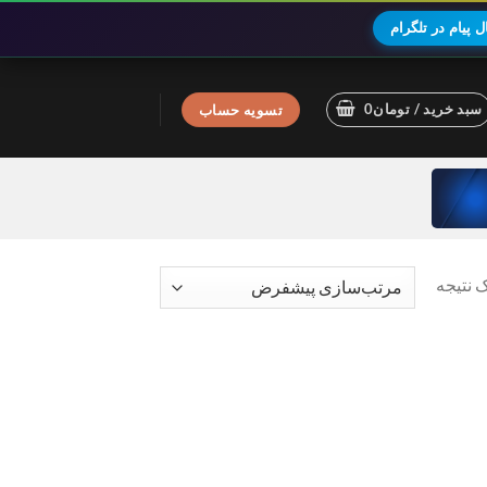
 پیام در تلگرام
سبد خرید /
تومان
0
تسویه حساب
 نتیجه