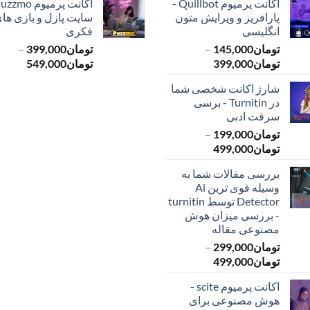
اکانت پرمیوم Quillbot -
پارافریز و ویرایش متون
سایت پازل و بازی ها
انگلیسی
فکری
تومان
145,000
–
تومان
399,000
–
محدوده
محدود
تومان
399,000
تومان
549,000
قیمت:
قیمت:
شارژ اکانت شخصی شما
تومان145,000
ت
در Turnitin - برسی
تا
تا
سرقت ادبی
تومان399,000
تومان549,000
تومان
199,000
–
محدوده
تومان
499,000
قیمت:
بررسی مقالات شما به
تومان199,000
وسیله قوی ترین Ai
تا
Detector توسط turnitin
تومان499,000
- بررسی میزان هوش
مصنوعی مقاله
تومان
299,000
–
محدوده
تومان
499,000
قیمت:
اکانت پرمیوم scite -
تومان299,000
هوش مصنوعی برای
تا