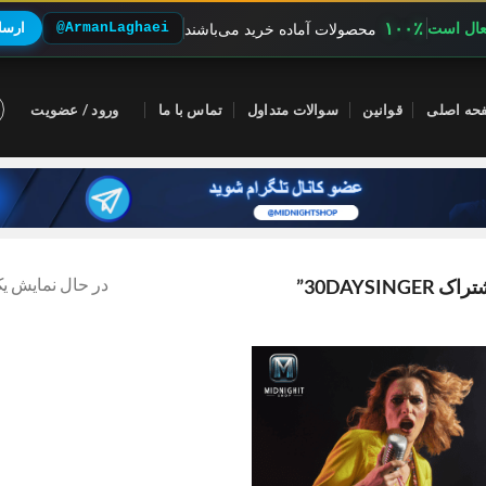
۱۰۰٪
فعال است
@ArmanLaghaei
ارسال
محصولات آماده خرید می‌باشند
حه اصلی
قوانین
سوالات متداول
تماس با ما
ورود / عضویت
در حال نمایش یک
30DAYS”