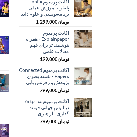
اکانت پرمیوم LabEx -
پلتفرم آموزش عملی
برنامه‌نویسی و علوم داده
تومان
1,299,000
اکانت پرمیوم
Explainpaper - همراه
هوشمند تو برای فهم
مقالات علمی
تومان
199,000
اکانت پرمیوم Connected
Papers - نقشه بصری
پژوهش و رفرنس یابی
تومان
799,000
اکانت پرمیوم Artprice -
دیتابیس جهانی قیمت
‌گذاری آثار هنری
تومان
799,000