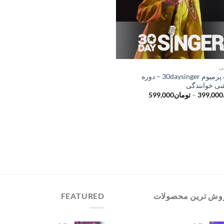
ی
اکانت پرمیوم 30daysinger – دوره
ی خوانندگی
محدوده
399,000
–
تومان
599,000
قیمت:
تومان399,000
تا
تومان599,000
وش ترین محصولات
FEATURED