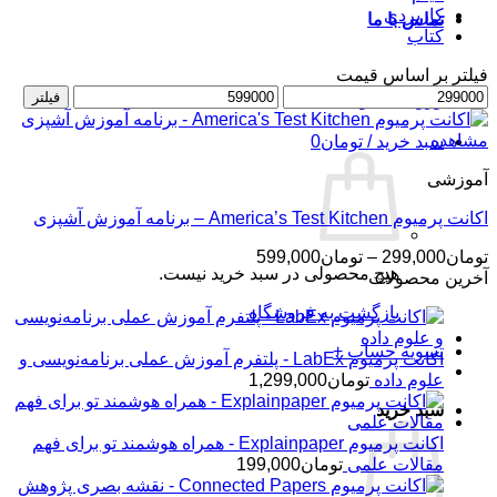
کاربردی
تماس با ما
کتاب
فیلتر بر اساس قیمت
حداقل
حداکثر
فیلتر
ورود / عضویت
قیمت
قیمت
مشاهده
سبد خرید /
تومان
0
آموزشی
اکانت پرمیوم America’s Test Kitchen – برنامه آموزش آشپزی
محدوده
تومان
299,000
–
تومان
599,000
هیچ محصولی در سبد خرید نیست.
قیمت:
آخرین محصولات
تومان299,000
بازگشت به فروشگاه
تا
تومان599,000
تسویه حساب
+
اکانت پرمیوم LabEx - پلتفرم آموزش عملی برنامه‌نویسی و
علوم داده
تومان
1,299,000
سبد خرید
اکانت پرمیوم Explainpaper - همراه هوشمند تو برای فهم
مقالات علمی
تومان
199,000