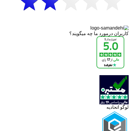
کاربران درمورد ما چه میگویند؟
لوگو اتحادیه