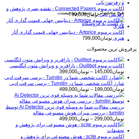
اکانت پرمیوم Connected Papers - نقشه بصری پژوهش و
هیچ محصولی در سبد خرید نیست.
رفرنس یابی
تومان
799,000
بازگشت به فروشگاه
اکانت پرمیوم Artprice - دیتابیس جهانی قیمت ‌گذاری آثار
هنری
تومان
799,000
پرفروش ترین محصولات
اکانت پرمیوم Quillbot - پارافریز و ویرایش متون انگلیسی
محدوده
تومان
145,000
–
تومان
399,000
قیمت:
تومان145,000
شارژ اکانت شخصی شما در Turnitin - برسی سرقت ادبی
تا
محدوده
تومان
199,000
–
تومان
499,000
تومان399,000
قیمت:
تومان199,000
تا
بررسی مقالات شما به وسیله قوی ترین Ai Detector توسط
تومان499,000
turnitin - بررسی میزان هوش مصنوعی مقاله
محدوده
تومان
299,000
–
تومان
499,000
قیمت:
تومان299,000
تا
اکانت پرمیوم scite - هوش مصنوعی برای پژوهش و