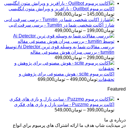
اکانت پرمیوم Quillbot - پارافریز و ویرایش متون انگلیسی
محدوده
تومان
145,000
–
تومان
399,000
قیمت:
تومان145,000
شارژ اکانت شخصی شما در Turnitin - برسی سرقت ادبی
تا
محدوده
تومان
199,000
–
تومان
499,000
تومان399,000
قیمت:
تومان199,000
تا
بررسی مقالات شما به وسیله قوی ترین Ai Detector توسط
تومان499,000
turnitin - بررسی میزان هوش مصنوعی مقاله
محدوده
تومان
299,000
–
تومان
499,000
قیمت:
تومان299,000
تا
اکانت پرمیوم scite - هوش مصنوعی برای پژوهش و
تومان499,000
محدوده
تحقیقات
تومان
499,000
–
تومان
699,000
قیمت:
Featured
تومان499,000
تا
تومان699,000
اکانت پرمیوم Puzzmo - سایت پازل و بازی های فکری
محدوده
تومان
399,000
–
تومان
549,000
قیمت:
درباره ی ما
تومان399,000
در میدنایت شاپ هدف ما ارائه اشتراک های پرمیوم برای انواع
تا