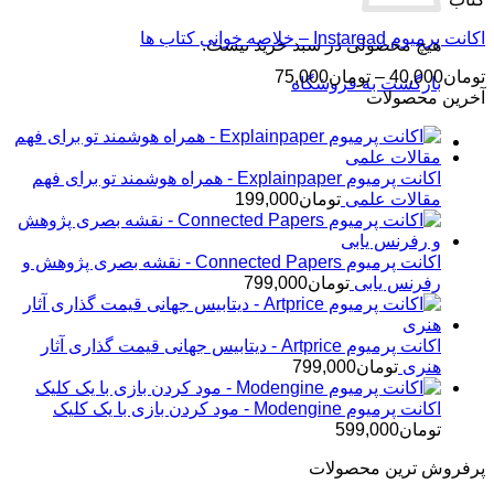
اکانت پرمیوم Instaread – خلاصه خوانی کتاب ها
هیچ محصولی در سبد خرید نیست.
محدوده
تومان
40,000
–
تومان
75,000
بازگشت به فروشگاه
قیمت:
آخرین محصولات
تومان40,000
تا
تومان75,000
اکانت پرمیوم Explainpaper - همراه هوشمند تو برای فهم
مقالات علمی
تومان
199,000
اکانت پرمیوم Connected Papers - نقشه بصری پژوهش و
رفرنس یابی
تومان
799,000
اکانت پرمیوم Artprice - دیتابیس جهانی قیمت ‌گذاری آثار
هنری
تومان
799,000
اکانت پرمیوم Modengine - مود کردن بازی با یک کلیک
تومان
599,000
پرفروش ترین محصولات