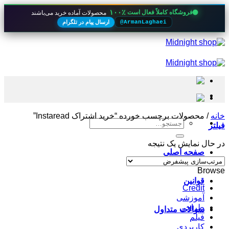
۱۰۰٪
فروشگاه کاملاً فعال است
محصولات آماده خرید می‌باشند
ارسال پیام در تلگرام
@ArmanLaghaei
Skip
to
content
خانه
/
محصولات برچسب خورده “خرید اشتراک Instaread”
جستجو
فیلتر
برای:
در حال نمایش یک نتیجه
صفحه اصلی
Browse
قوانین
Credit
آموزشی
طراحی
سوالات متداول
فیلم
کاربردی