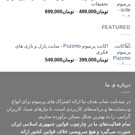
تحقیقات
تا
محدوده
تومان
499,000
–
تومان
699,000
تومان499,000
قیمت:
تومان499,000
FEATURED
تا
تومان699,000
اکانت پرمیوم Puzzmo - سایت پازل و بازی های
فکری
محدوده
تومان
399,000
–
تومان
549,000
قیمت:
تومان399,000
تا
درباره ی ما
تومان549,000
در میدنایت شاپ هدف ما ارائه اشتراک های پرمیوم برای انواع
وب‌سایت‌ها و برنامه‌های کاربردی است، تا نیازهای شما، کاربران
گرامی، را به بهترین شکل ممکن برآورده سازیم.
تمام فعالیت‌های ما در چارچوب قوانین جمهوری اسلامی ایران
صورت می‌گیرد و هیچ سرویسی خلاف قوانین کشور ارائه