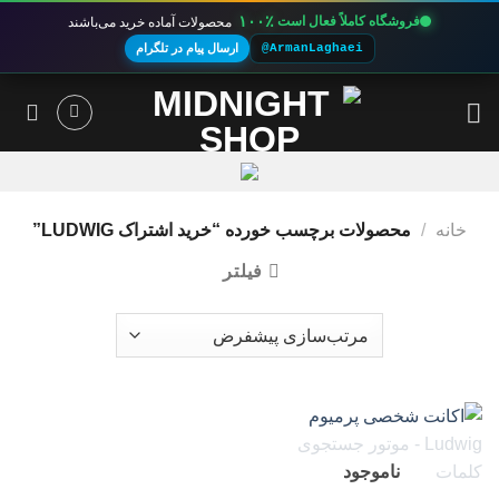
۱۰۰٪
فروشگاه کاملاً فعال است
محصولات آماده خرید می‌باشند
@ArmanLaghaei
ارسال پیام در تلگرام
Ski
t
conten
خانه
/
محصولات برچسب خورده “خرید اشتراک LUDWIG”
فیلتر
ناموجود