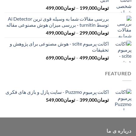
تا
محدوده
تومان
199,000
–
تومان
499,000
تومان399,000
قیمت:
بررسی مقالات شما به وسیله قوی ترین Ai Detector
تومان199,000
توسط turnitin - بررسی میزان هوش مصنوعی مقاله
تا
محدوده
تومان
299,000
–
تومان
499,000
تومان499,000
قیمت:
اکانت پرمیوم scite - هوش مصنوعی برای پژوهش و
تومان299,000
تحقیقات
تا
محدوده
تومان
499,000
–
تومان
699,000
تومان499,000
قیمت:
تومان499,000
FEATURED
تا
تومان699,000
اکانت پرمیوم Puzzmo - سایت پازل و بازی های فکری
محدوده
تومان
399,000
–
تومان
549,000
قیمت:
تومان399,000
تا
تومان549,000
درباره ی ما