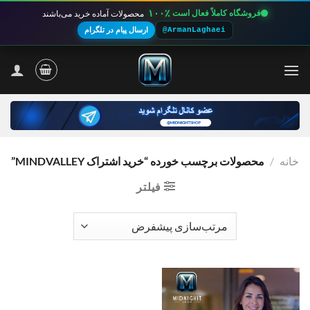
۱۰۰٪
فروشگاه کاملاً فعال است
محصولات آماده خرید می‌باشند
@ArmanLaghaei
ارسال پیام در تلگرام
Ski
t
conten
خانه
/
محصولات برچسب خورده “خرید اشتراک MINDVALLEY”
فیلتر