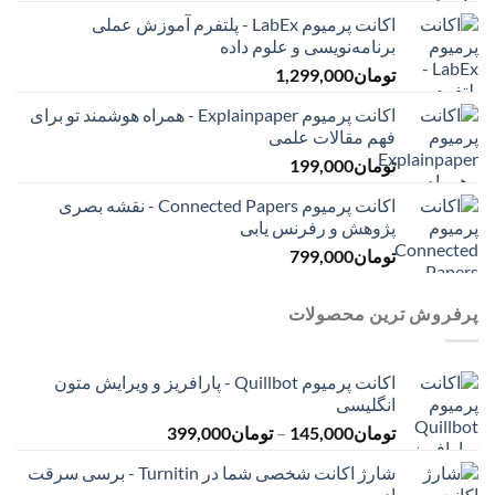
اکانت پرمیوم LabEx - پلتفرم آموزش عملی
برنامه‌نویسی و علوم داده
تومان
1,299,000
اکانت پرمیوم Explainpaper - همراه هوشمند تو برای
فهم مقالات علمی
تومان
199,000
اکانت پرمیوم Connected Papers - نقشه بصری
پژوهش و رفرنس یابی
تومان
799,000
پرفروش ترین محصولات
اکانت پرمیوم Quillbot - پارافریز و ویرایش متون
انگلیسی
محدوده
تومان
145,000
–
تومان
399,000
قیمت:
شارژ اکانت شخصی شما در Turnitin - برسی سرقت
تومان145,000
ادبی