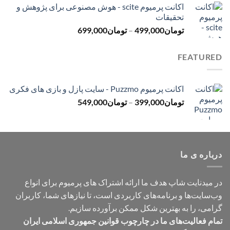
اکانت پرمیوم scite - هوش مصنوعی برای پژوهش و
تومان299,000
تحقیقات
تا
محدوده
تومان
499,000
–
تومان
699,000
تومان499,000
قیمت:
تومان499,000
FEATURED
تا
تومان699,000
اکانت پرمیوم Puzzmo - سایت پازل و بازی های فکری
محدوده
تومان
399,000
–
تومان
549,000
قیمت:
تومان399,000
تا
تومان549,000
درباره ی ما
در میدنایت شاپ هدف ما ارائه اشتراک های پرمیوم برای انواع
وب‌سایت‌ها و برنامه‌های کاربردی است، تا نیازهای شما، کاربران
گرامی، را به بهترین شکل ممکن برآورده سازیم.
تمام فعالیت‌های ما در چارچوب قوانین جمهوری اسلامی ایران