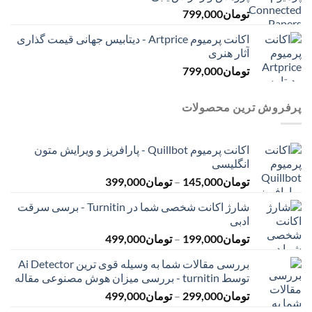
تومان
799,000
اکانت پرمیوم Artprice - دیتابیس جهانی قیمت ‌گذاری
آثار هنری
تومان
799,000
پرفروش ترین محصولات
اکانت پرمیوم Quillbot - پارافریز و ویرایش متون
انگلیسی
محدوده
تومان
145,000
–
تومان
399,000
قیمت:
شارژ اکانت شخصی شما در Turnitin - برسی سرقت
تومان145,000
ادبی
تا
محدوده
تومان
199,000
–
تومان
499,000
تومان399,000
قیمت:
بررسی مقالات شما به وسیله قوی ترین Ai Detector
تومان199,000
توسط turnitin - بررسی میزان هوش مصنوعی مقاله
تا
محدوده
تومان
299,000
–
تومان
499,000
تومان499,000
قیمت: