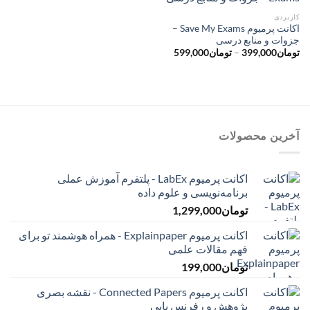
کاربردی
اکانت پرمیوم Save My Exams –
جزوات و منابع درسی
محدوده
تومان
399,000
–
تومان
599,000
قیمت:
تومان399,000
تا
تومان599,000
آخرین محصولات
اکانت پرمیوم LabEx - پلتفرم آموزش عملی
برنامه‌نویسی و علوم داده
تومان
1,299,000
اکانت پرمیوم Explainpaper - همراه هوشمند تو برای
فهم مقالات علمی
تومان
199,000
اکانت پرمیوم Connected Papers - نقشه بصری
پژوهش و رفرنس یابی