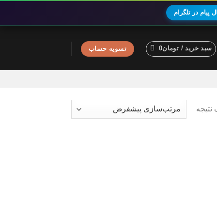
 پیام در تلگرام
سبد خرید /
تومان
0
تسویه حساب
نتیجه