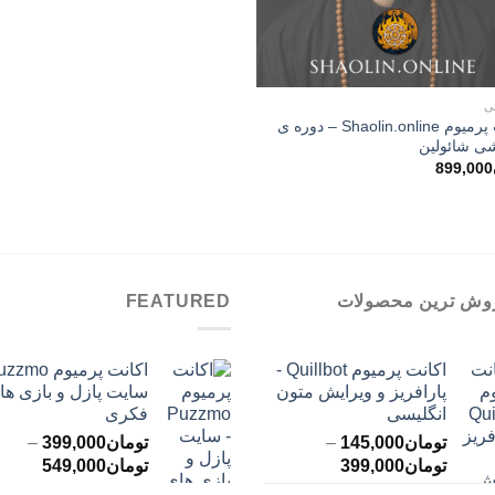
ی
اکانت پرمیوم Shaolin.online – دوره ی
ی شائولین
899,000
وش ترین محصولات
FEATURED
اکانت پرمیوم Quillbot -
پارافریز و ویرایش متون
سایت پازل و بازی ها
انگلیسی
فکری
تومان
145,000
–
تومان
399,000
–
محدوده
محدود
تومان
399,000
تومان
549,000
قیمت:
قیمت: