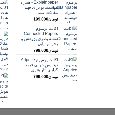
Explainpaper - همراه
هوشمند تو برای فهم
مقالات علمی
تومان
199,000
اکانت پرمیوم
Connected Papers -
نقشه بصری پژوهش و
رفرنس یابی
تومان
799,000
اکانت پرمیوم Artprice -
دیتابیس جهانی قیمت
‌گذاری آثار هنری
تومان
799,000