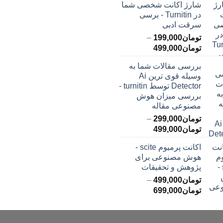
شارژ اکانت شخصی شما
تومان145,000
ت
در Turnitin - برسی
تا
تا
سرقت ادبی
تومان399,000
تومان549,000
تومان
199,000
–
محدوده
تومان
499,000
قیمت:
بررسی مقالات شما به
تومان199,000
وسیله قوی ترین Ai
تا
Detector توسط turnitin -
تومان499,000
بررسی میزان هوش
مصنوعی مقاله
تومان
299,000
–
محدوده
تومان
499,000
قیمت:
اکانت پرمیوم scite -
تومان299,000
هوش مصنوعی برای
تا
پژوهش و تحقیقات
تومان499,000
تومان
499,000
–
محدوده
تومان
699,000
قیمت:
تومان499,000
تا