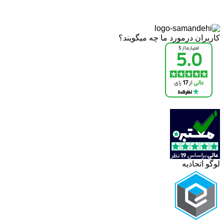
کاربران درمورد ما چه میگویند؟
لوگو اتحادیه