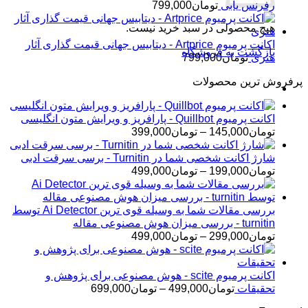
رفرنس یابی
تومان
799,000
هیچ محصولی در سبد خرید نیست.
اکانت پرمیوم Artprice - دیتابیس جهانی قیمت ‌گذاری آثار
بازگشت به فروشگاه
هنری
تومان
799,000
پرفروش ترین محصولات
اکانت پرمیوم Quillbot - پارافریز و ویرایش متون انگلیسی
محدوده
تومان
145,000
–
تومان
399,000
قیمت:
تومان145,000
شارژ اکانت شخصی شما در Turnitin - برسی سرقت ادبی
تا
محدوده
تومان
199,000
–
تومان
499,000
تومان399,000
قیمت:
تومان199,000
تا
بررسی مقالات شما به وسیله قوی ترین Ai Detector توسط
تومان499,000
turnitin - بررسی میزان هوش مصنوعی مقاله
محدوده
تومان
299,000
–
تومان
499,000
قیمت:
تومان299,000
تا
اکانت پرمیوم scite - هوش مصنوعی برای پژوهش و
تومان499,000
محدوده
تحقیقات
تومان
499,000
–
تومان
699,000
قیمت: