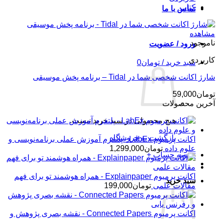
کتاب
تماس با ما
مشاهده
ناموجود
ورود / عضویت
کاربردی
سبد خرید /
تومان
0
شارژ اکانت شخصی شما در Tidal – برنامه پخش موسیقی
تومان
59,000
آخرین محصولات
هیچ محصولی در سبد خرید نیست.
بازگشت به فروشگاه
اکانت پرمیوم LabEx - پلتفرم آموزش عملی برنامه‌نویسی و
علوم داده
تومان
1,299,000
تسویه حساب
+
اکانت پرمیوم Explainpaper - همراه هوشمند تو برای فهم
سبد خرید
مقالات علمی
تومان
199,000
اکانت پرمیوم Connected Papers - نقشه بصری پژوهش و