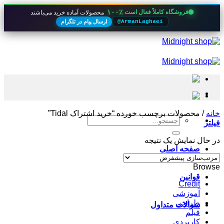
۱۰۰٪
فروشگاه کاملاً فعال است
محصولات آماده خرید می‌باشند
ارسال پیام در تلگرام
@ArmanLaghaei
Skip
to
content
خانه
/
محصولات برچسب خورده “خرید اشتراک Tidal”
جستجو
فیلتر
برای:
در حال نمایش یک نتیجه
صفحه اصلی
Browse
قوانین
Credit
آموزشی
طراحی
سوالات متداول
فیلم
کاربردی