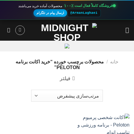
۱۰۰٪
فروشگاه کاملاً فعال است
محصولات آماده خرید می‌باشند
@ArmanLaghaei
ارسال پیام در تلگرام
Ski
t
conten
خانه
/
محصولات برچسب خورده “خرید اکانت برنامه
PELOTON”
فیلتر