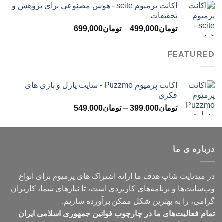
اکانت پرمیوم scite - هوش مصنوعی برای پژوهش و
تومان299,000
تحقیقات
تا
محدوده
تومان
499,000
–
تومان
699,000
تومان499,000
قیمت:
تومان499,000
FEATURED
تا
تومان699,000
اکانت پرمیوم Puzzmo - سایت پازل و بازی های
فکری
محدوده
تومان
399,000
–
تومان
549,000
قیمت:
تومان399,000
تا
درباره ی ما
تومان549,000
در میدنایت شاپ هدف ما ارائه اشتراک های پرمیوم برای انواع
وب‌سایت‌ها و برنامه‌های کاربردی است، تا نیازهای شما، کاربران
گرامی، را به بهترین شکل ممکن برآورده سازیم.
تمام فعالیت‌های ما در چارچوب قوانین جمهوری اسلامی ایران