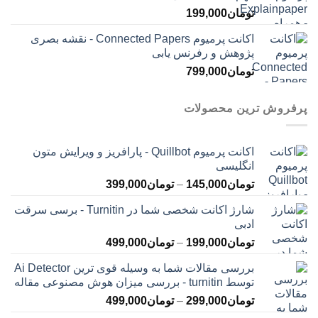
تومان
199,000
اکانت پرمیوم Connected Papers - نقشه بصری
پژوهش و رفرنس یابی
تومان
799,000
پرفروش ترین محصولات
اکانت پرمیوم Quillbot - پارافریز و ویرایش متون
انگلیسی
محدوده
تومان
145,000
–
تومان
399,000
قیمت:
شارژ اکانت شخصی شما در Turnitin - برسی سرقت
تومان145,000
ادبی
تا
محدوده
تومان
199,000
–
تومان
499,000
تومان399,000
قیمت:
بررسی مقالات شما به وسیله قوی ترین Ai Detector
تومان199,000
توسط turnitin - بررسی میزان هوش مصنوعی مقاله
تا
محدوده
تومان
299,000
–
تومان
499,000
تومان499,000
قیمت: