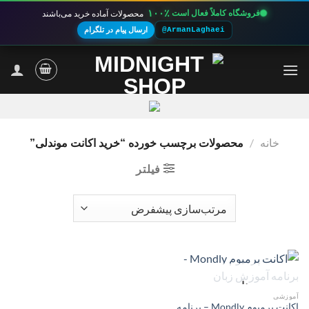
۱۰۰٪
فروشگاه کاملاً فعال است
محصولات آماده خرید می‌باشند
@ArmanLaghaei
ارسال پیام در تلگرام
Ski
t
conten
خانه
/
محصولات برچسب خورده “خرید اکانت موندلی”
فیلتر
ناموجود
آموزشی
اکانت پرمیوم Mondly – برنامه