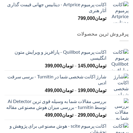
اکانت پرمیوم Artprice - دیتابیس جهانی قیمت ‌گذاری
آثار هنری
تومان
799,000
پرفروش ترین محصولات
اکانت پرمیوم Quillbot - پارافریز و ویرایش متون
انگلیسی
محدوده
–
تومان
145,000
تومان
399,000
قیمت:
شارژ اکانت شخصی شما در Turnitin - برسی سرقت
تومان145,000
ادبی
تا
محدوده
–
تومان399,000
تومان
199,000
تومان
499,000
قیمت:
بررسی مقالات شما به وسیله قوی ترین Ai Detector
تومان199,000
توسط turnitin - بررسی میزان هوش مصنوعی مقاله
تا
محدوده
–
تومان499,000
تومان
299,000
تومان
499,000
قیمت:
اکانت پرمیوم scite - هوش مصنوعی برای پژوهش و
تومان299,000
تحقیقات