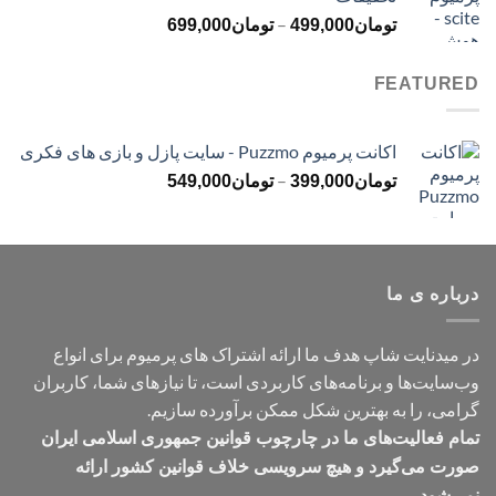
تا
محدوده
–
تومان499,000
تومان
499,000
تومان
699,000
قیمت:
تومان499,000
FEATURED
تا
تومان699,000
اکانت پرمیوم Puzzmo - سایت پازل و بازی های فکری
محدوده
–
تومان
399,000
تومان
549,000
قیمت:
تومان399,000
تا
تومان549,000
درباره ی ما
در میدنایت شاپ هدف ما ارائه اشتراک های پرمیوم برای انواع
وب‌سایت‌ها و برنامه‌های کاربردی است، تا نیازهای شما، کاربران
گرامی، را به بهترین شکل ممکن برآورده سازیم.
تمام فعالیت‌های ما در چارچوب قوانین جمهوری اسلامی ایران
صورت می‌گیرد و هیچ سرویسی خلاف قوانین کشور ارائه
نمی‌شود.