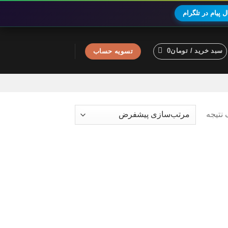
 پیام در تلگرام
سبد خرید /
تومان
0
تسویه حساب
نتیجه