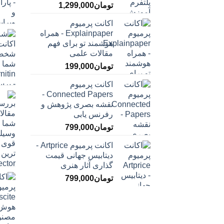
تومان
1,299,000
اکانت پرمیوم
Explainpaper - همراه
هوشمند تو برای فهم
مقالات علمی
تومان
199,000
اکانت پرمیوم
Connected Papers -
نقشه بصری پژوهش و
رفرنس یابی
تومان
799,000
اکانت پرمیوم Artprice -
دیتابیس جهانی قیمت
‌گذاری آثار هنری
تومان
799,000