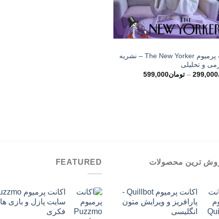
اکانت پرمیوم The New Yorker – نشریه
ی و تحلیلی
محدوده
299,000
–
تومان
599,000
قیمت:
تومان299,000
تا
تومان599,000
وش ترین محصولات
FEATURED
اکانت پرمیوم Quillbot -
پارافریز و ویرایش متون
سایت پازل و بازی ها
انگلیسی
فکری