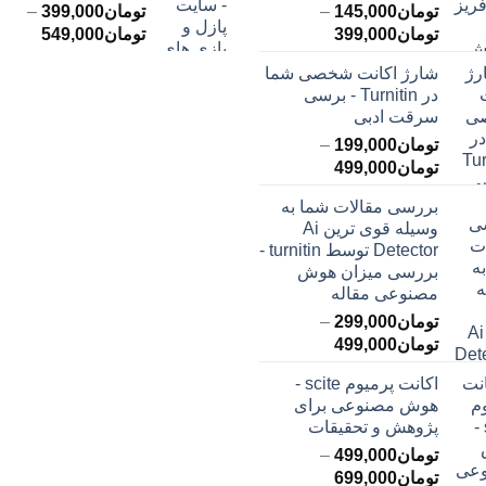
تومان
145,000
–
تومان
399,000
–
محدوده
محدود
تومان
399,000
تومان
549,000
قیمت:
قیمت:
شارژ اکانت شخصی شما
تومان145,000
ت
در Turnitin - برسی
تا
تا
سرقت ادبی
تومان399,000
تومان549,000
تومان
199,000
–
محدوده
تومان
499,000
قیمت:
بررسی مقالات شما به
تومان199,000
وسیله قوی ترین Ai
تا
Detector توسط turnitin -
تومان499,000
بررسی میزان هوش
مصنوعی مقاله
تومان
299,000
–
محدوده
تومان
499,000
قیمت:
اکانت پرمیوم scite -
تومان299,000
هوش مصنوعی برای
تا
پژوهش و تحقیقات
تومان499,000
تومان
499,000
–
محدوده
تومان
699,000