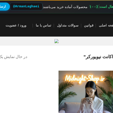
۱۰۰٪
فعال است
@ArmanLaghaei
ارسال
محصولات آماده خرید می‌باشند
حه اصلی
قوانین
سوالات متداول
تماس با ما
ورود / عضویت
انت نیویورکر”
در حال نمایش یک 